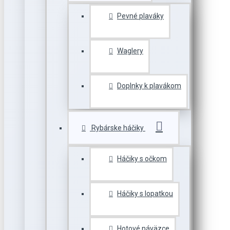
Pevné plaváky
Waglery
Doplnky k plavákom
Rybárske háčiky
Háčiky s očkom
Háčiky s lopatkou
Hotové náväzce