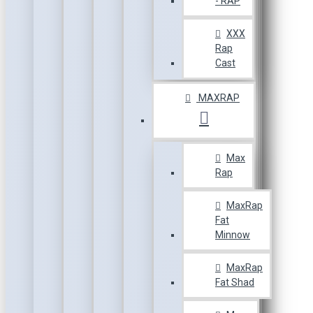
- RAP
XXX
Rap
Cast
MAXRAP
Max
Rap
MaxRap
Fat
Minnow
MaxRap
Fat Shad