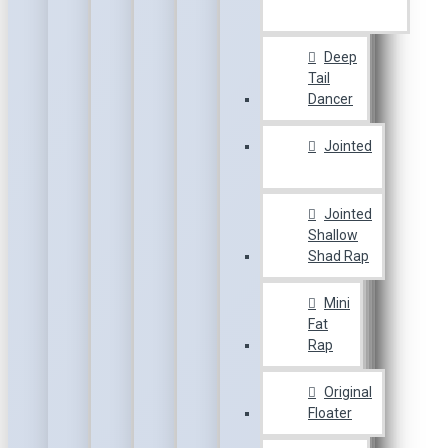
Deep
Tail
Dancer
Jointed
Jointed
Shallow
Shad Rap
Mini
Fat
Rap
Original
Floater