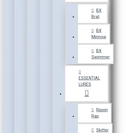
BX
Brat
BX
Minnow
BX
Swimmer
ESSENTIAL
LURES
Rippin
Rap
Skitter