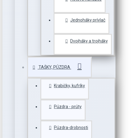
Jednoháky prívlač
Dvojháky a trojháky
TAŠKY, PÚZDRA
Krabičky, kufríky
Púzdra - prúty
Púzdra-drobnosti