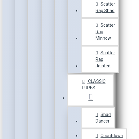
Scatter
Rap Shad
Scatter
Rap
Minnow
Scatter
Rap
Jointed
CLASSIC
LURES
Shad
Dancer
Countdown