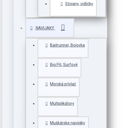
Stojany, vidličky
NAVIJAKY
Baitrunner, Bojovka
Big Pit, Surfové
Morská prívlač
Multiplikátory
Muškárske navijáky