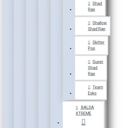
Shad
Rap
Shallow
Shad Rap
Skitter
Pop
Super
Shad
Rap
Team
Esko
BALSA
XTREME