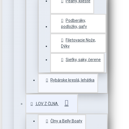
Peany, kliešte
Podberáky,
podložky, gafy
Filetovacie Nože,
Dýky
Sieťky, saky, čerene
Rybárske kreslá, lehátka
LOV Z ČLNA
Člny a Belly Boaty