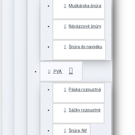
Muškárska šnúra
Náväzcové šnúry
Šnúra do navijáku
PVA
Páska rozpustná
Sáčky rozpustné
Šnúra, Niť