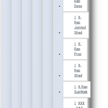
Rap
Deep
X-
Rap
Jointed
Shad
X-
Rap
Prop
X-
Rap
Shad
X-Rap
SubWalk
XXX