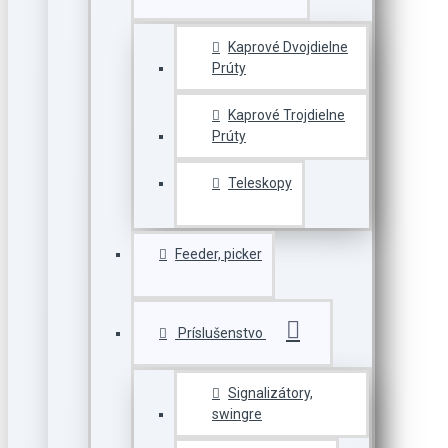
Kaprové Dvojdielne
Prúty
Kaprové Trojdielne
Prúty
Teleskopy
Feeder, picker
Príslušenstvo
Signalizátory,
swingre