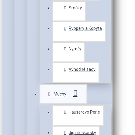
Smáky
Ryppery a Kopytá
Nymfy
Výhodné sady
Muchy
Hauserovo Perie
Jig muškársky