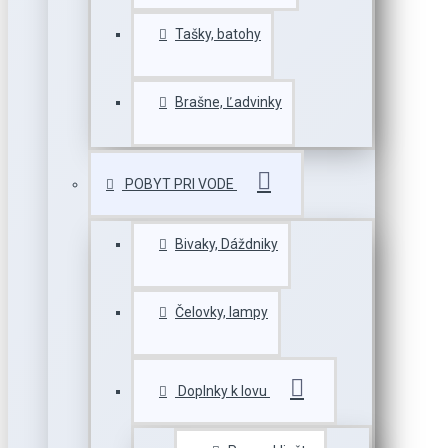
Tašky, batohy
Brašne, Ľadvinky
POBYT PRI VODE
Bivaky, Dáždniky
Čelovky, lampy
Doplnky k lovu