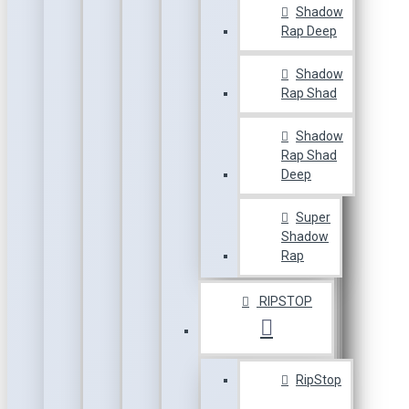
Shadow
Rap Deep
Shadow
Rap Shad
Shadow
Rap Shad
Deep
Super
Shadow
Rap
RIPSTOP
RipStop