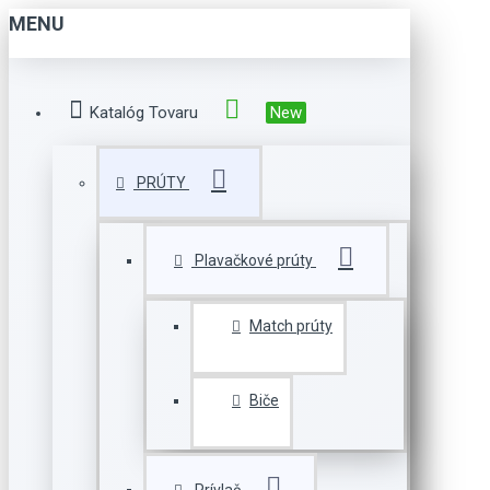
MENU
Katalóg Tovaru
New
PRÚTY
Plavačkové prúty
Match prúty
Biče