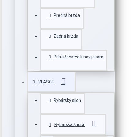
Predná brzda
Zadná brzda
Príslušenstvo k navijakom
VLASCE
Rybársky silon
Rybárska šnúra