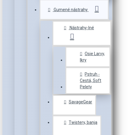
Gumené nástrahy
Nástrahy-Iné
Osie Larvy,
Ikry
Pstruh -
Cestá, Soft
Pelety
SavageGear
Twistery, banja