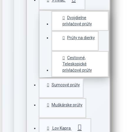
Prívlač
Dvojdielne
prívlačové prúty
Prúty na dierky
Cestovné,
Teleskopické
prívlačové prúty
Sumcové prúty
Muškárske prúty
Lov Kapra