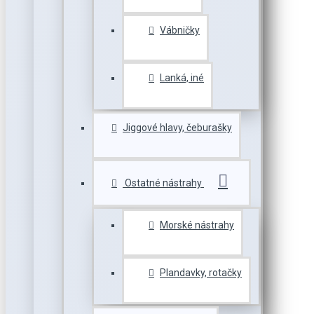
Vábničky
Lanká, iné
Jiggové hlavy, čeburašky
Ostatné nástrahy
Morské nástrahy
Plandavky, rotačky