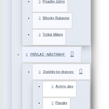
Prsačky, čižmy
Šiltovky, Rukavice
Tričká, Mikiny
PRÍVLAČ - NÁSTRAHY
Doplnky lov dravcov
Arómy, dipy
Plaváky