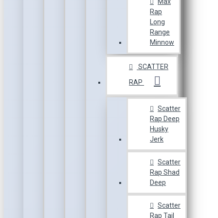
Max
Rap
Long
Range
Minnow
SCATTER
RAP
Scatter
Rap Deep
Husky
Jerk
Scatter
Rap Shad
Deep
Scatter
Rap Tail