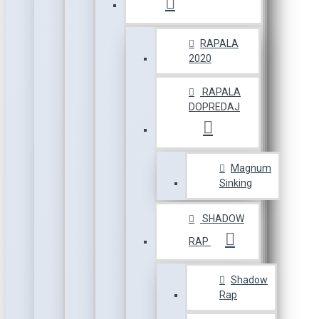
RAPALA
2020
RAPALA
DOPREDAJ
Magnum
Sinking
SHADOW
RAP
Shadow
Rap