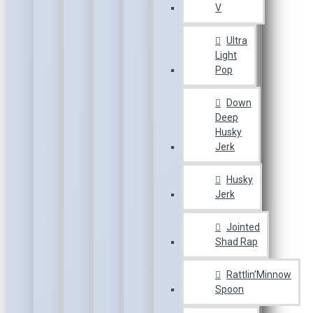
V
Ultra
Light
Pop
Down
Deep
Husky
Jerk
Husky
Jerk
Jointed
Shad Rap
Rattlin’Minnow
Spoon