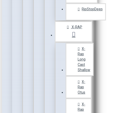
RipStopDeep
X-RAP
X-
Rap
Long
Cast
Shallow
X-
Rap
Otus
X-
Rap