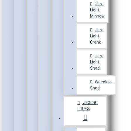
Ultra
Light
Minnow
Ultra
Light
Crank
Ultra
Light
Shad
Weedless
Shad
JIGGING
LURES