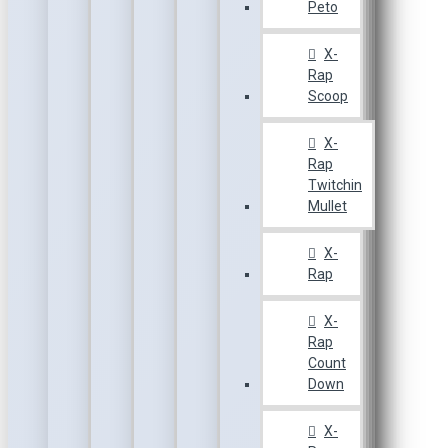
Peto
X-
Rap
Scoop
X-
Rap
Twitchin
Mullet
X-
Rap
X-
Rap
Count
Down
X-