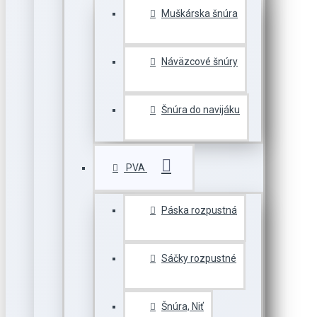
Muškárska šnúra
Náväzcové šnúry
Šnúra do navijáku
PVA
Páska rozpustná
Sáčky rozpustné
Šnúra, Niť