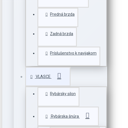
Predná brzda
Zadná brzda
Príslušenstvo k navijakom
VLASCE
Rybársky silon
Rybárska šnúra