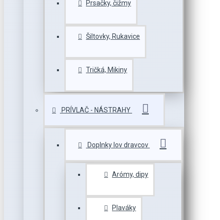
Prsačky, čižmy
Šiltovky, Rukavice
Tričká, Mikiny
PRÍVLAČ - NÁSTRAHY
Doplnky lov dravcov
Arómy, dipy
Plaváky