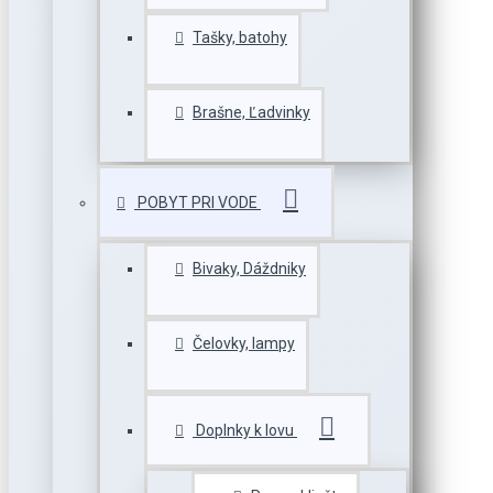
Tašky, batohy
Brašne, Ľadvinky
POBYT PRI VODE
Bivaky, Dáždniky
Čelovky, lampy
Doplnky k lovu