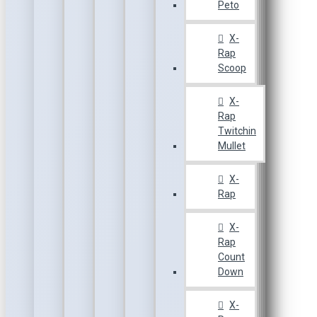
Peto
X-
Rap
Scoop
X-
Rap
Twitchin
Mullet
X-
Rap
X-
Rap
Count
Down
X-