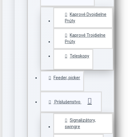
Kaprové Dvojdielne
Prúty
Kaprové Trojdielne
Prúty
Teleskopy
Feeder, picker
Príslušenstvo
Signalizátory,
swingre