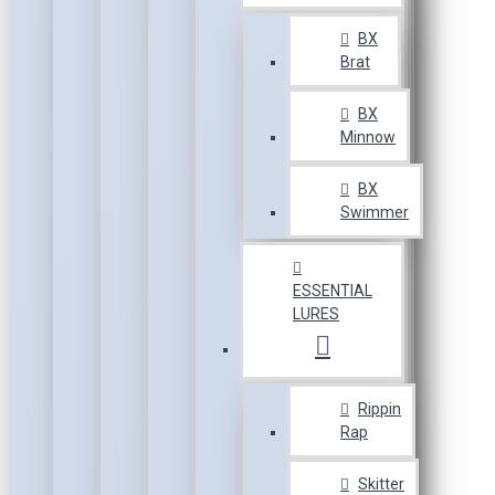
BX
Brat
BX
Minnow
BX
Swimmer
ESSENTIAL
LURES
Rippin
Rap
Skitter