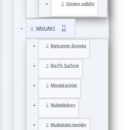
Stojany, vidličky
NAVIJAKY
Baitrunner, Bojovka
Big Pit, Surfové
Morská prívlač
Multiplikátory
Muškárske navijáky