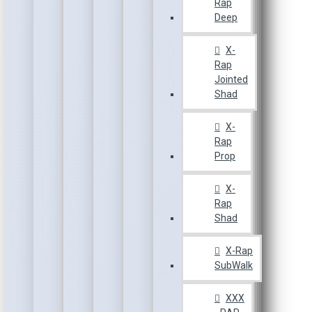
Rap
Deep
X-
Rap
Jointed
Shad
X-
Rap
Prop
X-
Rap
Shad
X-Rap
SubWalk
XXX