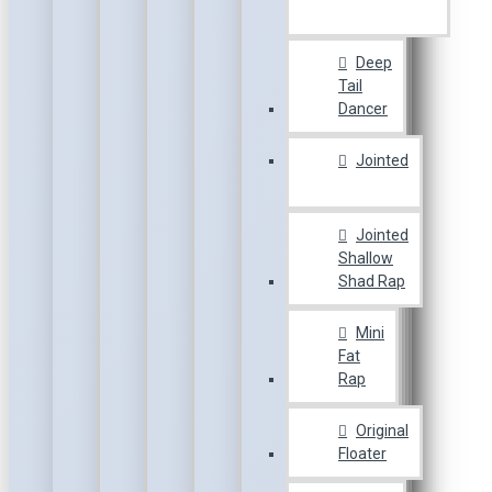
Deep
Tail
Dancer
Jointed
Jointed
Shallow
Shad Rap
Mini
Fat
Rap
Original
Floater