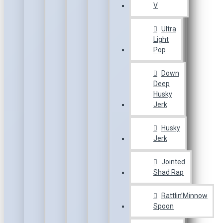
V
Ultra
Light
Pop
Down
Deep
Husky
Jerk
Husky
Jerk
Jointed
Shad Rap
Rattlin’Minnow
Spoon