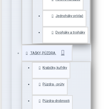
Jednoháky prívlač
Dvojháky a trojháky
TAŠKY, PÚZDRA
Krabičky, kufríky
Púzdra - prúty
Púzdra-drobnosti