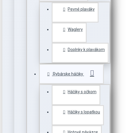
Pevné plaváky
Waglery
Doplnky k plavákom
Rybárske háčiky
Háčiky s očkom
Háčiky s lopatkou
Hotové náväzce