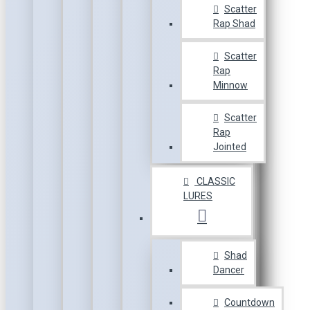
Scatter
Rap Shad
Scatter
Rap
Minnow
Scatter
Rap
Jointed
CLASSIC
LURES
Shad
Dancer
Countdown