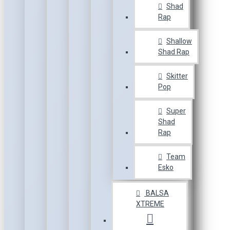
Shad
Rap
Shallow
Shad Rap
Skitter
Pop
Super
Shad
Rap
Team
Esko
BALSA
XTREME