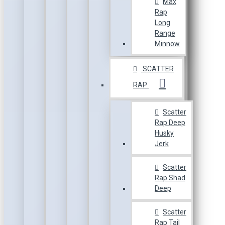
Max
Rap
Long
Range
Minnow
SCATTER
RAP
Scatter
Rap Deep
Husky
Jerk
Scatter
Rap Shad
Deep
Scatter
Rap Tail