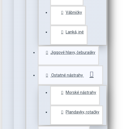
Vábničky
Lanká, iné
Jiggové hlavy, čeburašky
Ostatné nástrahy
Morské nástrahy
Plandavky, rotačky