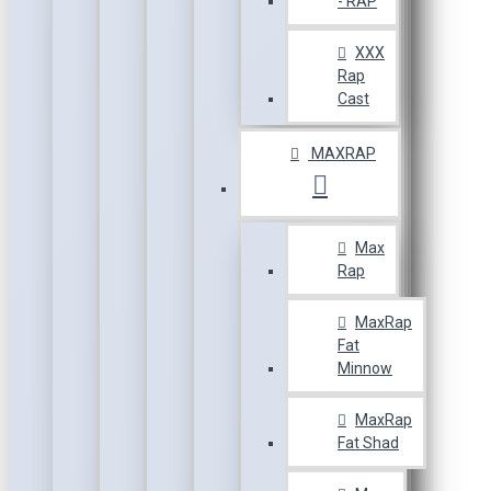
- RAP
XXX
Rap
Cast
MAXRAP
Max
Rap
MaxRap
Fat
Minnow
MaxRap
Fat Shad