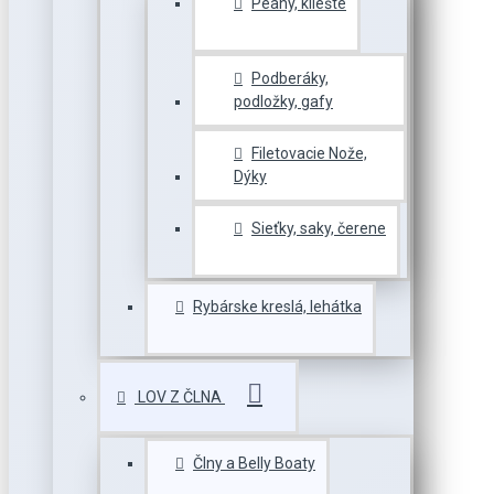
Peany, kliešte
Podberáky,
podložky, gafy
Filetovacie Nože,
Dýky
Sieťky, saky, čerene
Rybárske kreslá, lehátka
LOV Z ČLNA
Člny a Belly Boaty