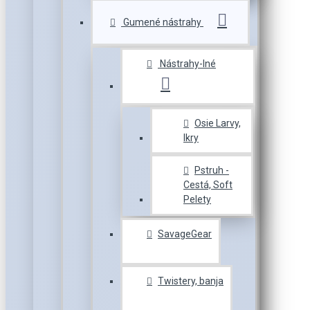
Gumené nástrahy
Nástrahy-Iné
Osie Larvy,
Ikry
Pstruh -
Cestá, Soft
Pelety
SavageGear
Twistery, banja