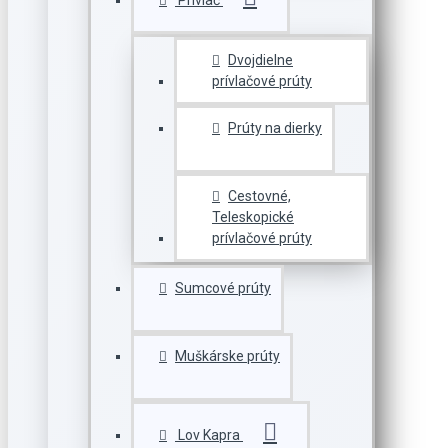
Prívlač
Dvojdielne
prívlačové prúty
Prúty na dierky
Cestovné,
Teleskopické
prívlačové prúty
Sumcové prúty
Muškárske prúty
Lov Kapra