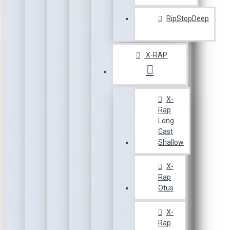
RipStopDeep
X-RAP
X-
Rap
Long
Cast
Shallow
X-
Rap
Otus
X-
Rap