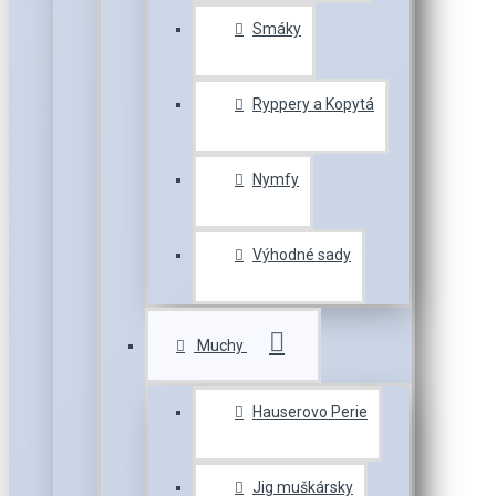
Smáky
Ryppery a Kopytá
Nymfy
Výhodné sady
Muchy
Hauserovo Perie
Jig muškársky