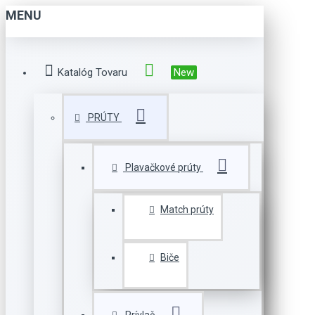
MENU
Katalóg Tovaru
New
PRÚTY
Plavačkové prúty
Match prúty
Biče