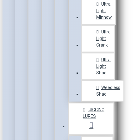
Ultra
Light
Minnow
Ultra
Light
Crank
Ultra
Light
Shad
Weedless
Shad
JIGGING
LURES