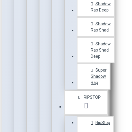
Shadow
Rap Deep
Shadow
Rap Shad
Shadow
Rap Shad
Deep
Super
Shadow
Rap
RIPSTOP
RipStop