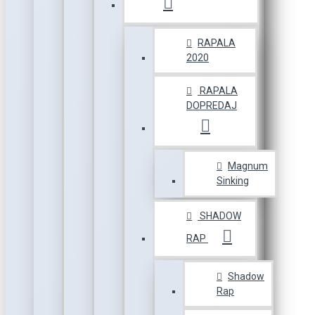
RAPALA
2020
RAPALA
DOPREDAJ
Magnum
Sinking
SHADOW
RAP
Shadow
Rap