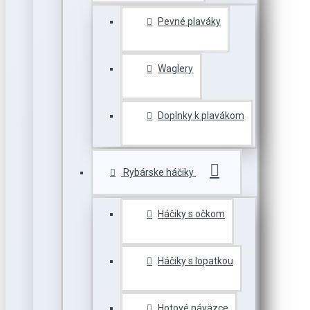
Pevné plaváky
Waglery
Doplnky k plavákom
Rybárske háčiky
Háčiky s očkom
Háčiky s lopatkou
Hotové náväzce