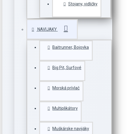
Stojany, vidličky
NAVIJAKY
Baitrunner, Bojovka
Big Pit, Surfové
Morská prívlač
Multiplikátory
Muškárske navijáky