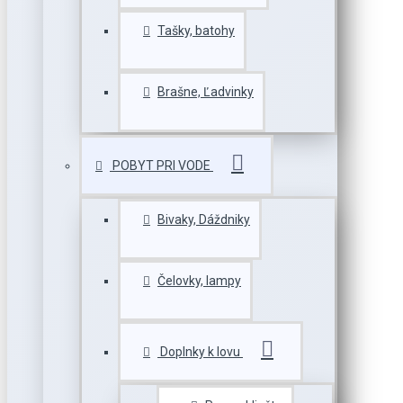
Tašky, batohy
Brašne, Ľadvinky
POBYT PRI VODE
Bivaky, Dáždniky
Čelovky, lampy
Doplnky k lovu