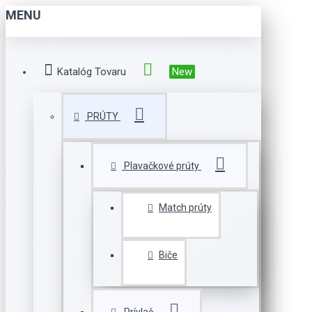
MENU
Katalóg Tovaru
New
PRÚTY
Plavačkové prúty
Match prúty
Biče