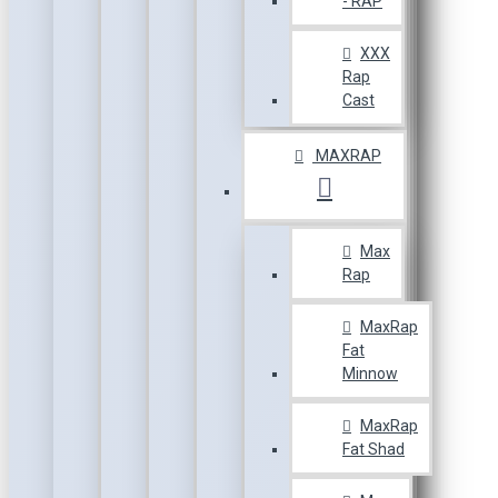
- RAP
XXX
Rap
Cast
MAXRAP
Max
Rap
MaxRap
Fat
Minnow
MaxRap
Fat Shad