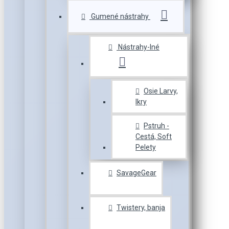
Gumené nástrahy
Nástrahy-Iné
Osie Larvy,
Ikry
Pstruh -
Cestá, Soft
Pelety
SavageGear
Twistery, banja