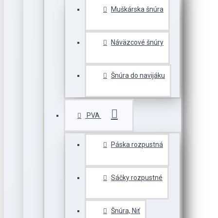
Muškárska šnúra
Náväzcové šnúry
Šnúra do navijáku
PVA
Páska rozpustná
Sáčky rozpustné
Šnúra, Niť