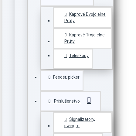
Kaprové Dvojdielne
Prúty
Kaprové Trojdielne
Prúty
Teleskopy
Feeder, picker
Príslušenstvo
Signalizátory,
swingre