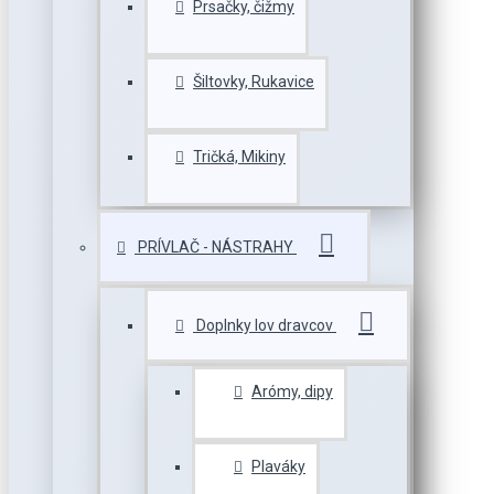
Prsačky, čižmy
Šiltovky, Rukavice
Tričká, Mikiny
PRÍVLAČ - NÁSTRAHY
Doplnky lov dravcov
Arómy, dipy
Plaváky