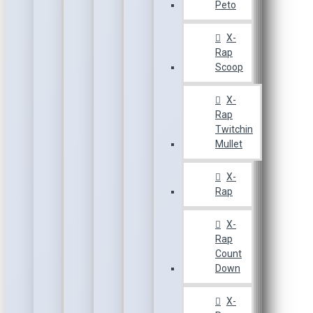
Peto
X-
Rap
Scoop
X-
Rap
Twitchin
Mullet
X-
Rap
X-
Rap
Count
Down
X-