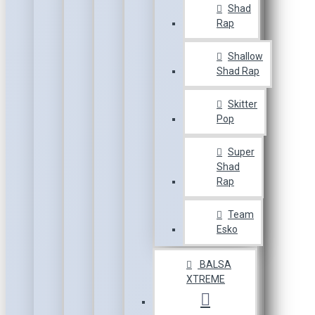
Shad
Rap
Shallow
Shad Rap
Skitter
Pop
Super
Shad
Rap
Team
Esko
BALSA
XTREME