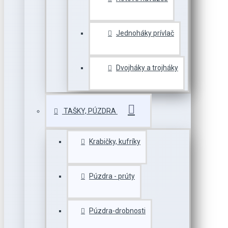
Jednoháky prívlač
Dvojháky a trojháky
TAŠKY, PÚZDRA
Krabičky, kufríky
Púzdra - prúty
Púzdra-drobnosti