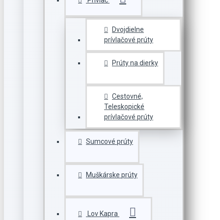
Prívlač
Dvojdielne
prívlačové prúty
Prúty na dierky
Cestovné,
Teleskopické
prívlačové prúty
Sumcové prúty
Muškárske prúty
Lov Kapra