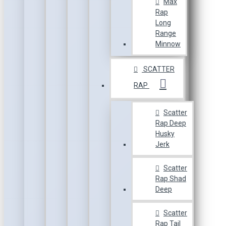
Max
Rap
Long
Range
Minnow
SCATTER
RAP
Scatter
Rap Deep
Husky
Jerk
Scatter
Rap Shad
Deep
Scatter
Rap Tail