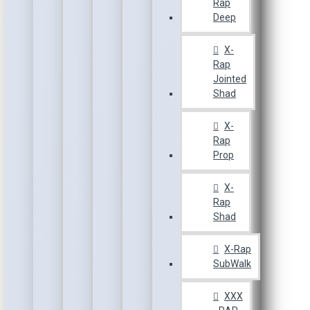
Rap
Deep
X-
Rap
Jointed
Shad
X-
Rap
Prop
X-
Rap
Shad
X-Rap
SubWalk
XXX