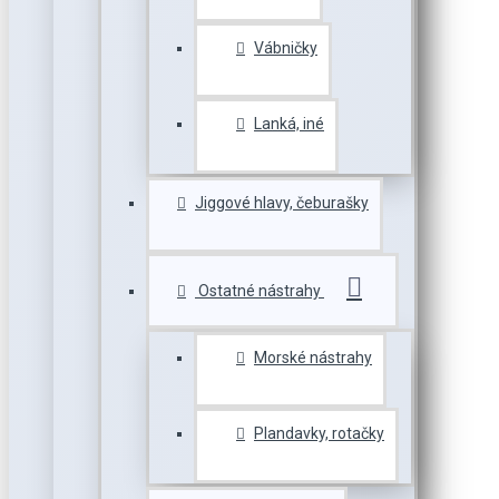
Vábničky
Lanká, iné
Jiggové hlavy, čeburašky
Ostatné nástrahy
Morské nástrahy
Plandavky, rotačky