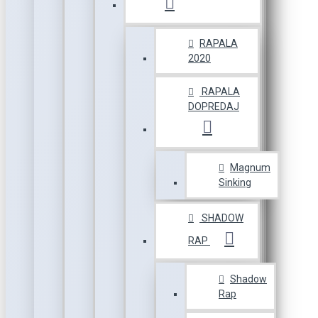
RAPALA
2020
RAPALA
DOPREDAJ
Magnum
Sinking
SHADOW
RAP
Shadow
Rap