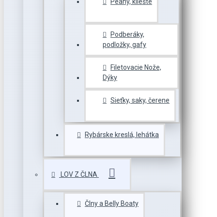
Peany, kliešte
Podberáky,
podložky, gafy
Filetovacie Nože,
Dýky
Sieťky, saky, čerene
Rybárske kreslá, lehátka
LOV Z ČLNA
Člny a Belly Boaty