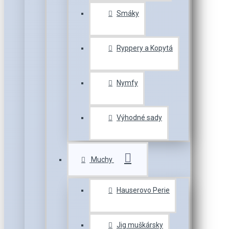
Smáky
Ryppery a Kopytá
Nymfy
Výhodné sady
Muchy
Hauserovo Perie
Jig muškársky