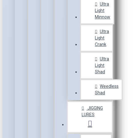
Ultra
Light
Minnow
Ultra
Light
Crank
Ultra
Light
Shad
Weedless
Shad
JIGGING
LURES