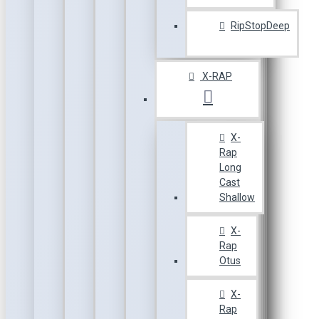
RipStopDeep
X-RAP
X-
Rap
Long
Cast
Shallow
X-
Rap
Otus
X-
Rap