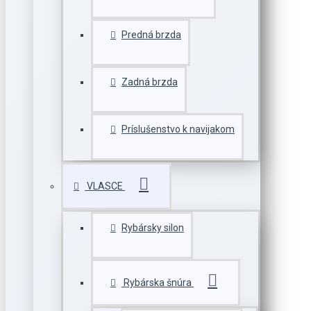
Predná brzda
Zadná brzda
Príslušenstvo k navijakom
VLASCE
Rybársky silon
Rybárska šnúra