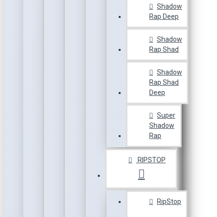
Shadow
Rap Deep
Shadow
Rap Shad
Shadow
Rap Shad
Deep
Super
Shadow
Rap
RIPSTOP
RipStop