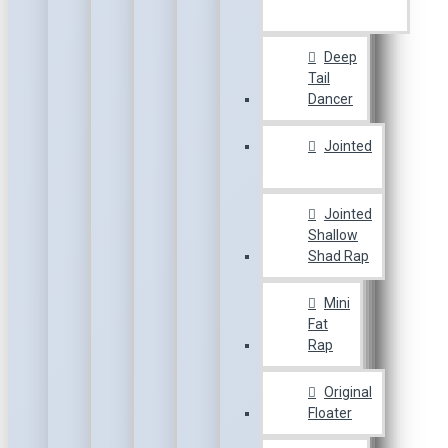
Deep
Tail
Dancer
Jointed
Jointed
Shallow
Shad Rap
Mini
Fat
Rap
Original
Floater