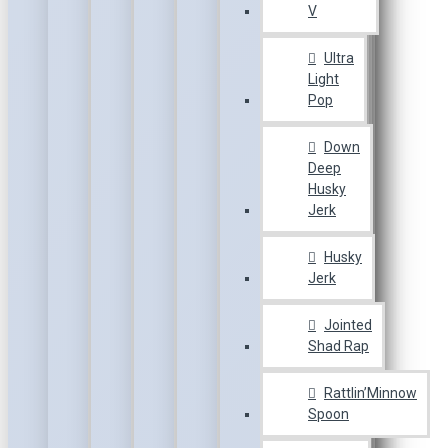
V
Ultra
Light
Pop
Down
Deep
Husky
Jerk
Husky
Jerk
Jointed
Shad Rap
Rattlin’Minnow
Spoon