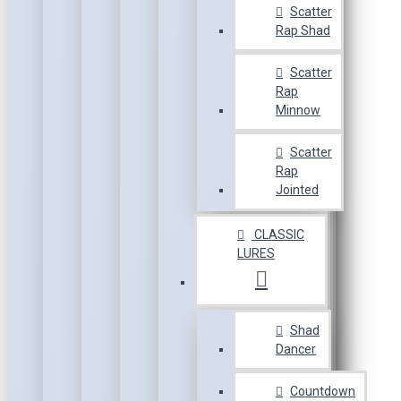
Scatter
Rap Shad
Scatter
Rap
Minnow
Scatter
Rap
Jointed
CLASSIC
LURES
Shad
Dancer
Countdown