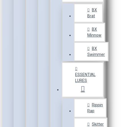
BX
Brat
BX
Minnow
BX
Swimmer
ESSENTIAL
LURES
Rippin
Rap
Skitter