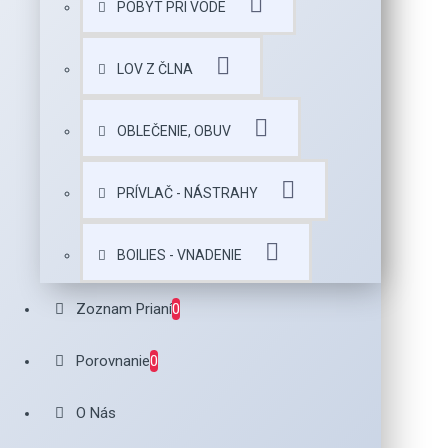
POBYT PRI VODE
LOV Z ČLNA
OBLEČENIE, OBUV
PRÍVLAČ - NÁSTRAHY
BOILIES - VNADENIE
Zoznam Prianí
0
Porovnanie
0
O Nás