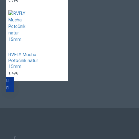
0,89€
RVFLY Mucha
Potočník natur
15mm
1,49€