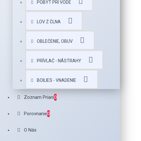
POBYT PRI VODE
LOV Z ČLNA
OBLEČENIE, OBUV
PRÍVLAČ - NÁSTRAHY
BOILIES - VNADENIE
Zoznam Prianí
0
Porovnanie
0
O Nás