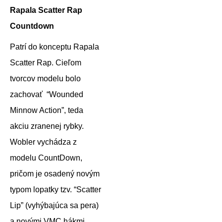
Rapala Scatter Rap
Countdown
Patrí do konceptu Rapala
Scatter Rap. Cieľom
tvorcov modelu bolo
zachovať “Wounded
Minnow Action”, teda
akciu zranenej rybky.
Wobler vychádza z
modelu CountDown,
pričom je osadený novým
typom lopatky tzv. “Scatter
Lip” (vyhýbajúca sa pera)
a novými VMC hákmi....