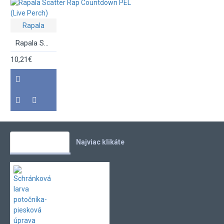
Rapala
Rapala Scatter Rap Countdown PEL (Live Perch)
10,21€
Vaše obľúbené
Najviac klikáte