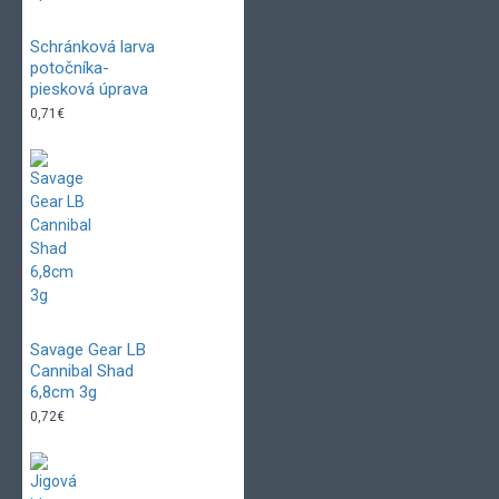
Schránková larva
potočníka-
piesková úprava
0,71€
Savage Gear LB
Cannibal Shad
6,8cm 3g
0,72€