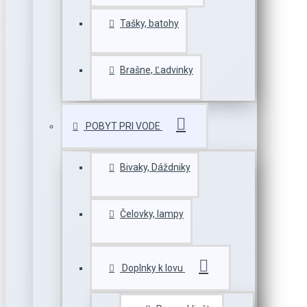
Tašky, batohy
Brašne, Ľadvinky
POBYT PRI VODE
Bivaky, Dáždniky
Čelovky, lampy
Doplnky k lovu