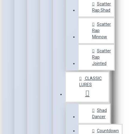
Scatter
Rap Shad
Scatter
Rap
Minnow
Scatter
Rap
Jointed
CLASSIC
LURES
Shad
Dancer
Countdown