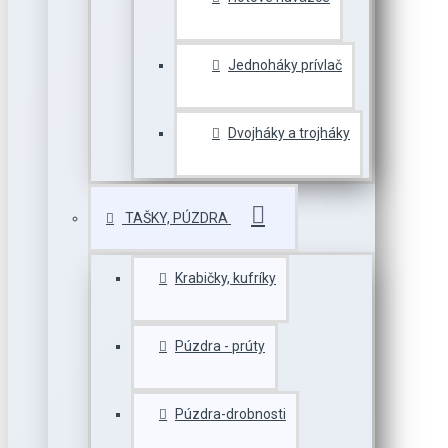
Jednoháky prívlač
Dvojháky a trojháky
TAŠKY, PÚZDRA
Krabičky, kufríky
Púzdra - prúty
Púzdra-drobnosti