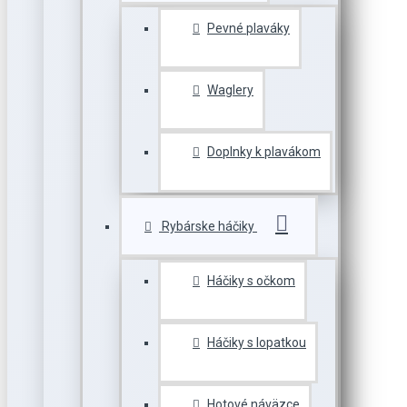
Pevné plaváky
Waglery
Doplnky k plavákom
Rybárske háčiky
Háčiky s očkom
Háčiky s lopatkou
Hotové náväzce