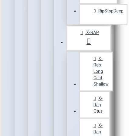
RipStopDeep
X-RAP
X-
Rap
Long
Cast
Shallow
X-
Rap
Otus
X-
Rap