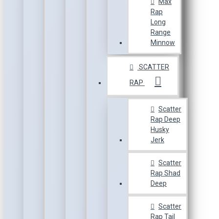
Max
Rap
Long
Range
Minnow
SCATTER
RAP
Scatter
Rap Deep
Husky
Jerk
Scatter
Rap Shad
Deep
Scatter
Rap Tail