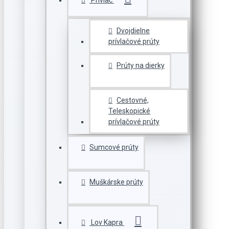
Prívlač
Dvojdielne
prívlačové prúty
Prúty na dierky
Cestovné,
Teleskopické
prívlačové prúty
Sumcové prúty
Muškárske prúty
Lov Kapra