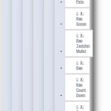
Peto
X-
Rap
Scoop
X-
Rap
Twitchin
Mullet
X-
Rap
X-
Rap
Count
Down
X-