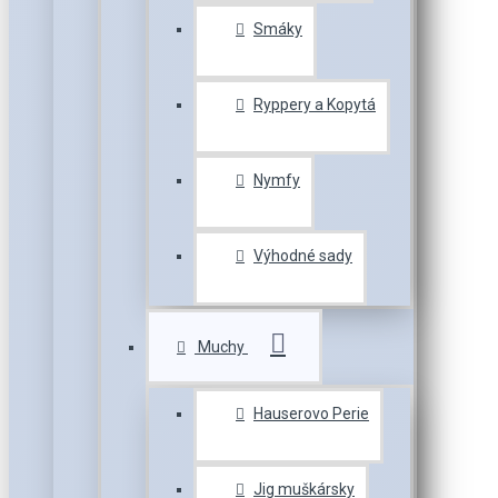
Smáky
Ryppery a Kopytá
Nymfy
Výhodné sady
Muchy
Hauserovo Perie
Jig muškársky