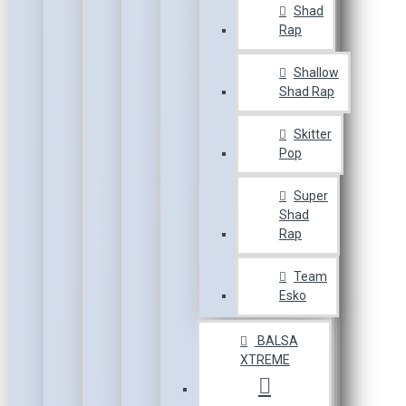
Shad
Rap
Shallow
Shad Rap
Skitter
Pop
Super
Shad
Rap
Team
Esko
BALSA
XTREME