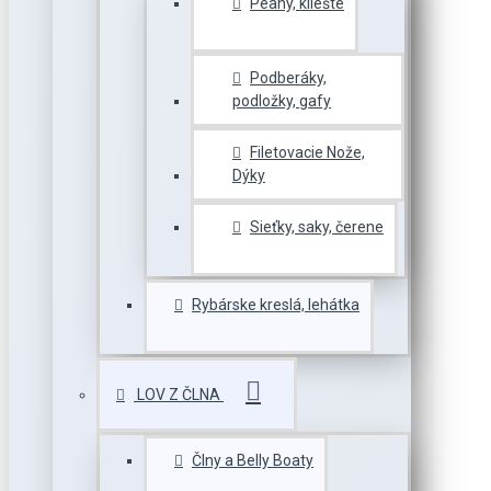
Peany, kliešte
Podberáky,
podložky, gafy
Filetovacie Nože,
Dýky
Sieťky, saky, čerene
Rybárske kreslá, lehátka
LOV Z ČLNA
Člny a Belly Boaty