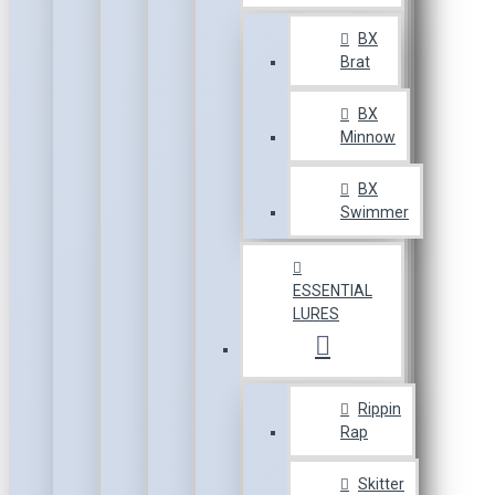
BX
Brat
BX
Minnow
BX
Swimmer
ESSENTIAL
LURES
Rippin
Rap
Skitter