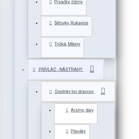
Prsačky, čižmy
Šiltovky, Rukavice
Tričká, Mikiny
PRÍVLAČ - NÁSTRAHY
Doplnky lov dravcov
Arómy, dipy
Plaváky