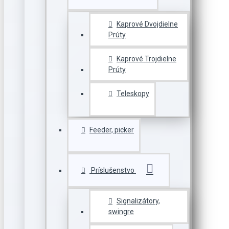
Kaprové Dvojdielne
Prúty
Kaprové Trojdielne
Prúty
Teleskopy
Feeder, picker
Príslušenstvo
Signalizátory,
swingre