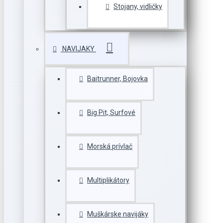
Stojany, vidličky
NAVIJAKY
Baitrunner, Bojovka
Big Pit, Surfové
Morská prívlač
Multiplikátory
Muškárske navijáky