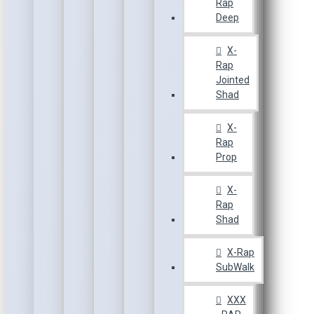
Rap
Deep
X-
Rap
Jointed
Shad
X-
Rap
Prop
X-
Rap
Shad
X-Rap
SubWalk
XXX