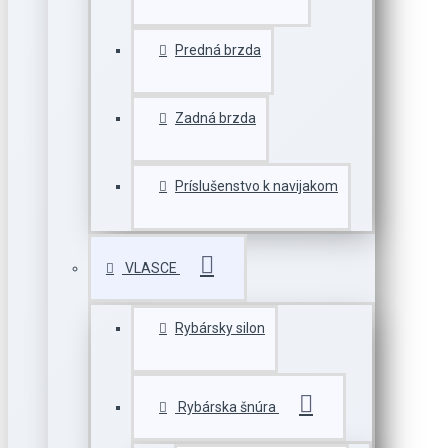
Predná brzda
Zadná brzda
Príslušenstvo k navijakom
VLASCE
Rybársky silon
Rybárska šnúra