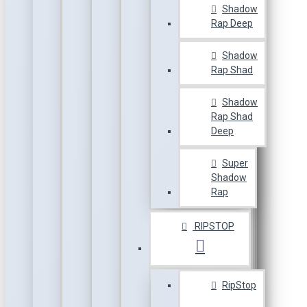
Shadow
Rap Deep
Shadow
Rap Shad
Shadow
Rap Shad
Deep
Super
Shadow
Rap
RIPSTOP
RipStop