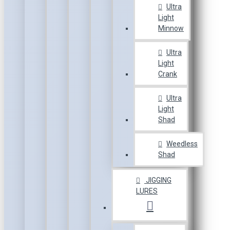
Ultra
Light
Minnow
Ultra
Light
Crank
Ultra
Light
Shad
Weedless
Shad
JIGGING
LURES