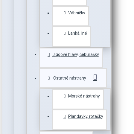
Vábničky
Lanká, iné
Jiggové hlavy, čeburašky
Ostatné nástrahy
Morské nástrahy
Plandavky, rotačky