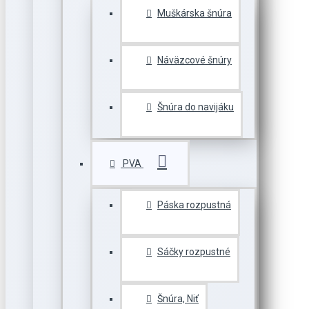
Muškárska šnúra
Náväzcové šnúry
Šnúra do navijáku
PVA
Páska rozpustná
Sáčky rozpustné
Šnúra, Niť