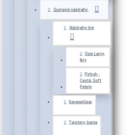
Gumené nástrahy
Nástrahy-Iné
Osie Larvy,
Ikry
Pstruh -
Cestá, Soft
Pelety
SavageGear
Twistery, banja