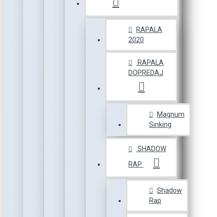
RAPALA
2020
RAPALA
DOPREDAJ
Magnum
Sinking
SHADOW
RAP
Shadow
Rap