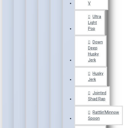
V
Ultra
Light
Pop
Down
Deep
Husky
Jerk
Husky
Jerk
Jointed
Shad Rap
Rattlin’Minnow
Spoon