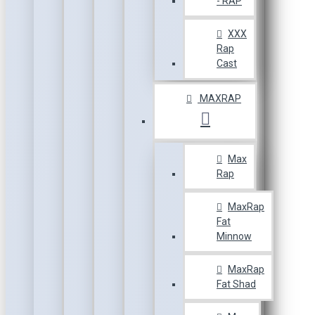
- RAP
XXX
Rap
Cast
MAXRAP
Max
Rap
MaxRap
Fat
Minnow
MaxRap
Fat Shad