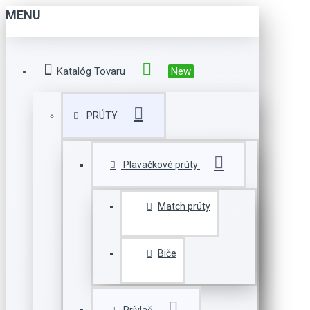
MENU
Katalóg Tovaru
New
PRÚTY
Plavačkové prúty
Match prúty
Biče