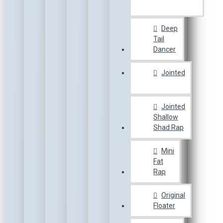
Deep
Tail
Dancer
Jointed
Jointed
Shallow
Shad Rap
Mini
Fat
Rap
Original
Floater