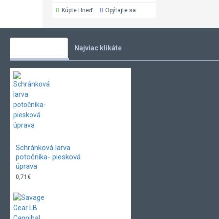
Kúpte Hneď
Opýtajte sa
Vaše obľúbené
Najviac klikáte
Schránková larva
potočníka- piesková
úprava
0,71€