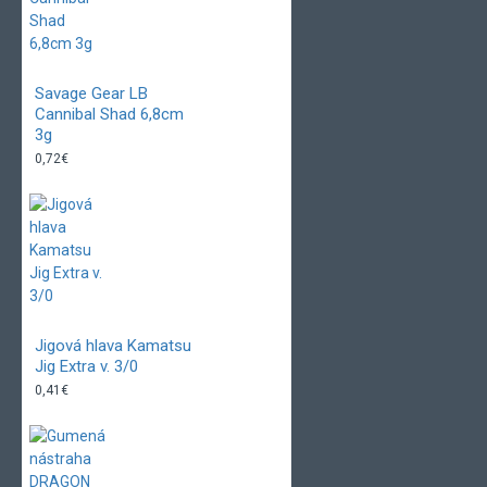
Savage Gear LB
Cannibal Shad 6,8cm
3g
0,72€
Jigová hlava Kamatsu
Jig Extra v. 3/0
0,41€