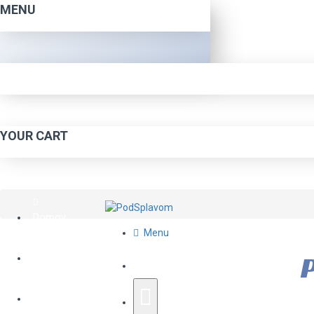
MENU
YOUR CART
Domov
Menu
P
O Nás
Katalóg Tovaru
Napíšte Nám
Rapala