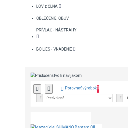
LOV z ČLNA
OBLEČENIE, OBUV
PRÍVLAČ - NÁSTRAHY
BOILIES - VNADENIE
Porovnať výrobok
0
Zoradiť podľa:
Zobra