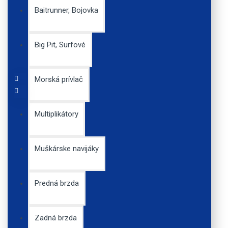
Baitrunner, Bojovka
Savage Gear Soft 4play
Big Pit, Surfové
Loose Body 13 cm 21 g
Pearl Silver 3ks
8,20€
Morská prívlač
Multiplikátory
Muškárske navijáky
Predná brzda
Zadná brzda