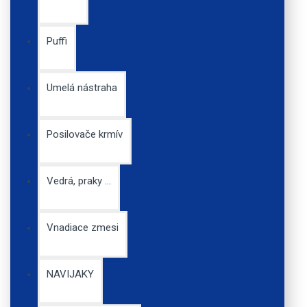
Puffi
CARPONLY POP UP
Squid Liver (kalamár a
pečeň) 100g
8,19€
Umelá nástraha
Posilovače krmív
Vedrá, praky ...
Vnadiace zmesi
CARPONLY DIP Banana
Spice (Korenený banán)
9,18€
NAVIJAKY