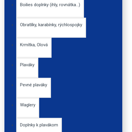
Boilies doplnky (ihly, rovnátka...)
Obratlíky, karabínky, rýchlospojky
Krmítka, Olová
Schránková larva
potočníka- piesková
úprava
Plaváky
0,71€
Pevné plaváky
Waglery
Savage Gear LB
Doplnky k plavákom
Cannibal Shad 6,8cm 3g