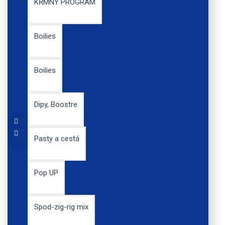
KŔMNY PROGRAM
0,89€
Boilies
Boilies
RVFLY Mucha Potočník
natur 15mm
Dipy, Boostre
1,49€
Pasty a cestá
Pop UP
Spod-zig-rig mix