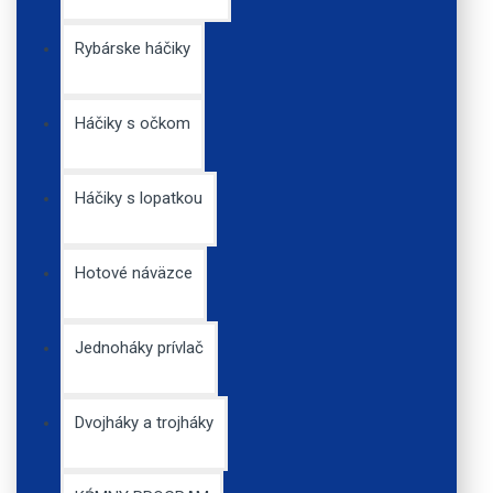
0,72€
Rybárske háčiky
Háčiky s očkom
Jigová hlava Kamatsu
Háčiky s lopatkou
Jig Extra v. 3/0
0,41€
Hotové náväzce
Jednoháky prívlač
Dvojháky a trojháky
Gumená nástraha
DRAGON VIPER PRO
8.5cm