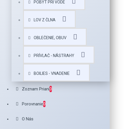
POBYT PRI VODE
LOV Z ČLNA
OBLEČENIE, OBUV
PRÍVLAČ - NÁSTRAHY
BOILIES - VNADENIE
Zoznam Prianí
0
Porovnanie
0
O Nás