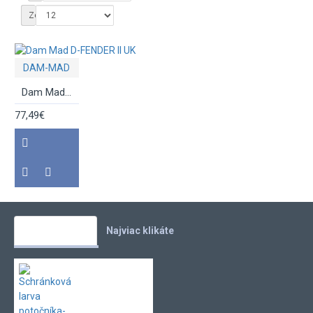
Zobraziť:
DAM-MAD
Dam Mad D-FENDER II UK
77,49€
Vaše obľúbené
Najviac klikáte