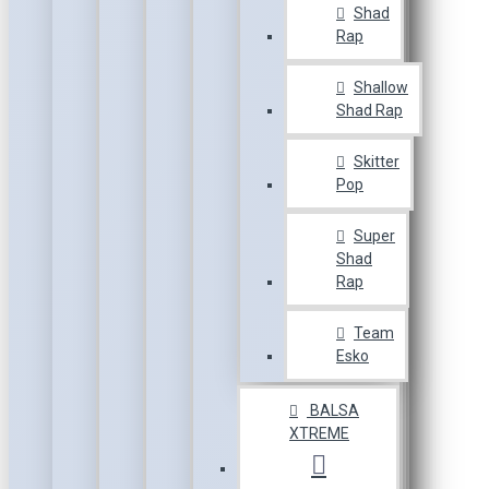
Shad
Rap
Shallow
Shad Rap
Skitter
Pop
Super
Shad
Rap
Team
Esko
BALSA
XTREME