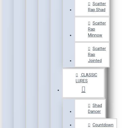
Scatter
Rap Shad
Scatter
Rap
Minnow
Scatter
Rap
Jointed
CLASSIC
LURES
Shad
Dancer
Countdown