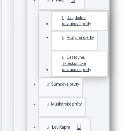
Prívlač
Dvojdielne
prívlačové prúty
Prúty na dierky
Cestovné,
Teleskopické
prívlačové prúty
Sumcové prúty
Muškárske prúty
Lov Kapra