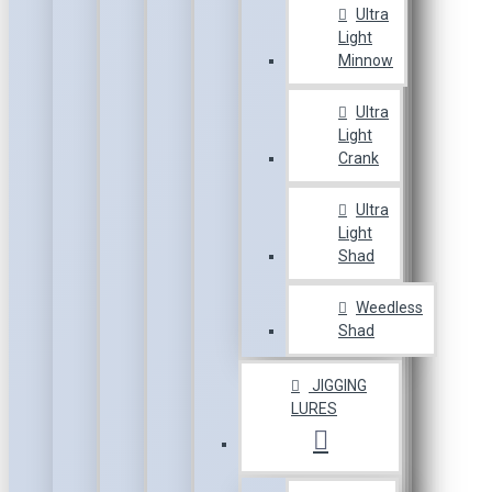
Ultra
Light
Minnow
Ultra
Light
Crank
Ultra
Light
Shad
Weedless
Shad
JIGGING
LURES