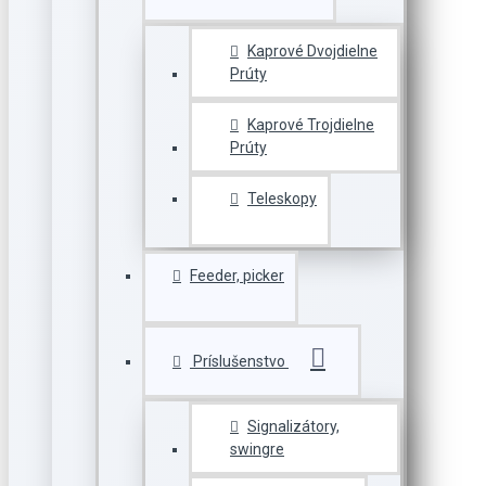
Kaprové Dvojdielne
Prúty
Kaprové Trojdielne
Prúty
Teleskopy
Feeder, picker
Príslušenstvo
Signalizátory,
swingre