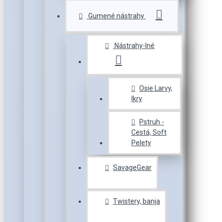
Gumené nástrahy
Nástrahy-Iné
Osie Larvy,
Ikry
Pstruh -
Cestá, Soft
Pelety
SavageGear
Twistery, banja