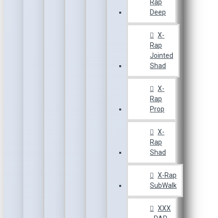
Rap
Deep
X-
Rap
Jointed
Shad
X-
Rap
Prop
X-
Rap
Shad
X-Rap
SubWalk
XXX