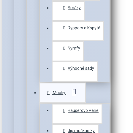
Smáky
Ryppery a Kopytá
Nymfy
Výhodné sady
Muchy
Hauserovo Perie
Jig muškársky