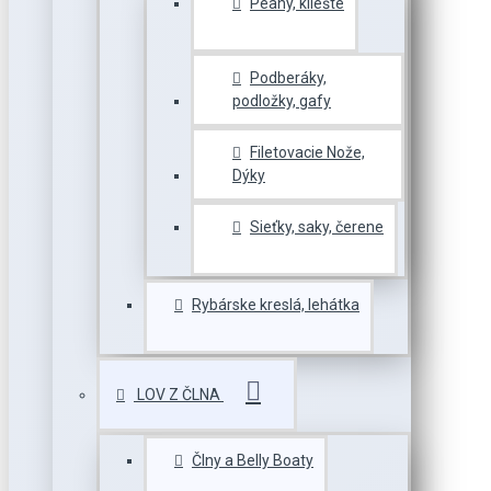
Peany, kliešte
Podberáky,
podložky, gafy
Filetovacie Nože,
Dýky
Sieťky, saky, čerene
Rybárske kreslá, lehátka
LOV Z ČLNA
Člny a Belly Boaty