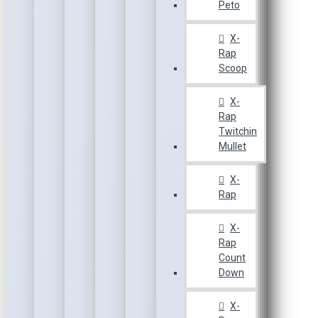
Peto
X-
Rap
Scoop
X-
Rap
Twitchin
Mullet
X-
Rap
X-
Rap
Count
Down
X-