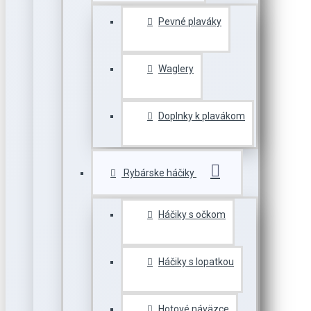
Pevné plaváky
Waglery
Doplnky k plavákom
Rybárske háčiky
Háčiky s očkom
Háčiky s lopatkou
Hotové náväzce