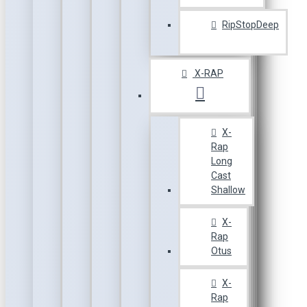
RipStopDeep
X-RAP
X-
Rap
Long
Cast
Shallow
X-
Rap
Otus
X-
Rap