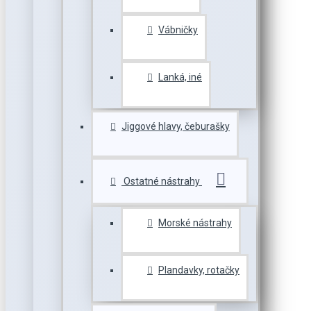
Vábničky
Lanká, iné
Jiggové hlavy, čeburašky
Ostatné nástrahy
Morské nástrahy
Plandavky, rotačky