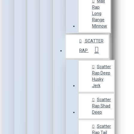
Max
Rap
Long
Range
Minnow
SCATTER
RAP
Scatter
Rap Deep
Husky
Jerk
Scatter
Rap Shad
Deep
Scatter
Rap Tail