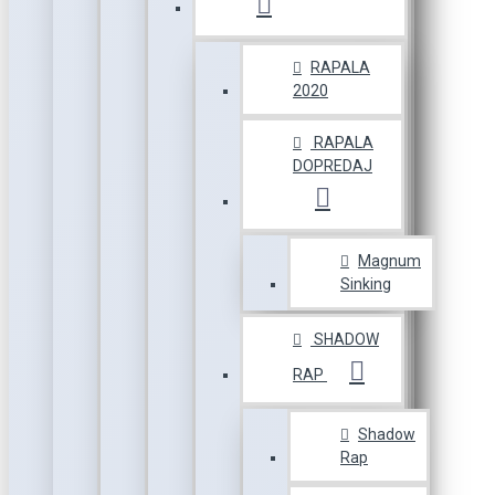
RAPALA
2020
RAPALA
DOPREDAJ
Magnum
Sinking
SHADOW
RAP
Shadow
Rap