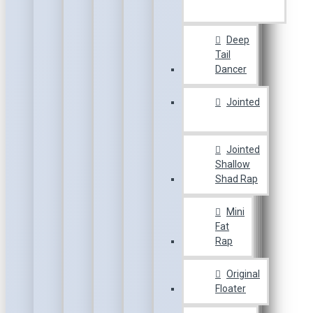
Deep
Tail
Dancer
Jointed
Jointed
Shallow
Shad Rap
Mini
Fat
Rap
Original
Floater