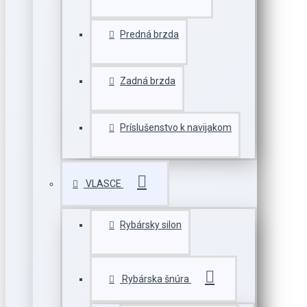
Predná brzda
Zadná brzda
Príslušenstvo k navijakom
VLASCE
Rybársky silon
Rybárska šnúra