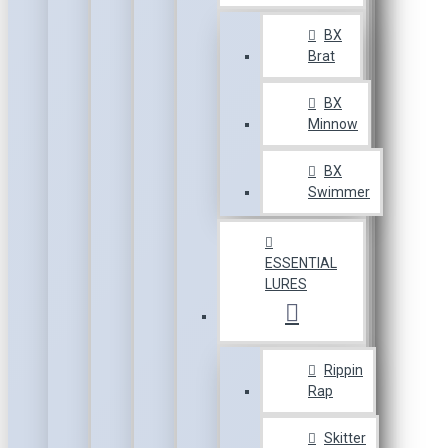
BX
Brat
BX
Minnow
BX
Swimmer
ESSENTIAL
LURES
Rippin
Rap
Skitter