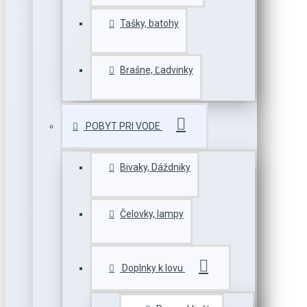
Tašky, batohy
Brašne, Ľadvinky
POBYT PRI VODE
Bivaky, Dáždniky
Čelovky, lampy
Doplnky k lovu