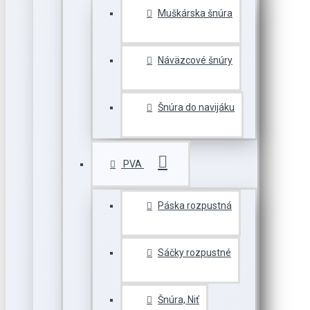
Muškárska šnúra
Náväzcové šnúry
Šnúra do navijáku
PVA
Páska rozpustná
Sáčky rozpustné
Šnúra, Niť