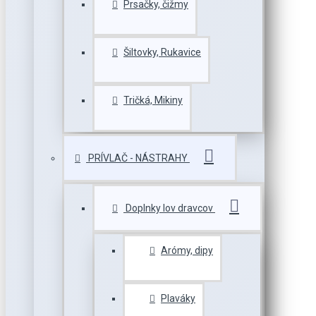
Prsačky, čižmy
Šiltovky, Rukavice
Tričká, Mikiny
PRÍVLAČ - NÁSTRAHY
Doplnky lov dravcov
Arómy, dipy
Plaváky