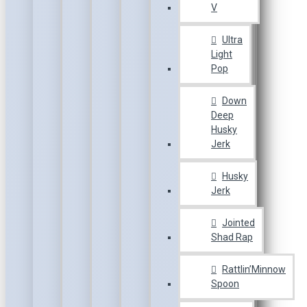
V
Ultra
Light
Pop
Down
Deep
Husky
Jerk
Husky
Jerk
Jointed
Shad Rap
Rattlin’Minnow
Spoon