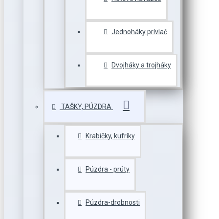
Jednoháky prívlač
Dvojháky a trojháky
TAŠKY, PÚZDRA
Krabičky, kufríky
Púzdra - prúty
Púzdra-drobnosti