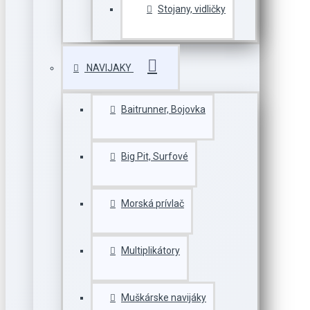
Stojany, vidličky
NAVIJAKY
Baitrunner, Bojovka
Big Pit, Surfové
Morská prívlač
Multiplikátory
Muškárske navijáky