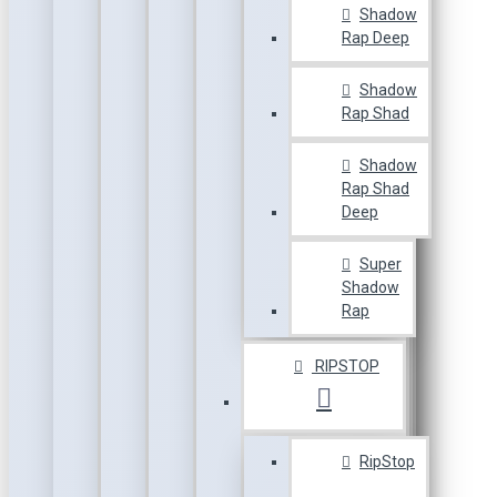
Shadow
Rap Deep
Shadow
Rap Shad
Shadow
Rap Shad
Deep
Super
Shadow
Rap
RIPSTOP
RipStop