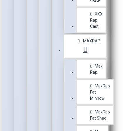
- RAP
XXX
Rap
Cast
MAXRAP
Max
Rap
MaxRap
Fat
Minnow
MaxRap
Fat Shad