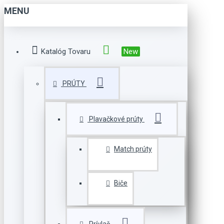
MENU
Katalóg Tovaru
New
PRÚTY
Plavačkové prúty
Match prúty
Biče