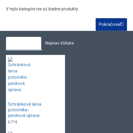
V tejto kategórii nie sú žiadne produkty.
Pokračovať
Vaše obľúbené
Najviac klikáte
Schránková larva
potočníka-
piesková úprava
0,71€