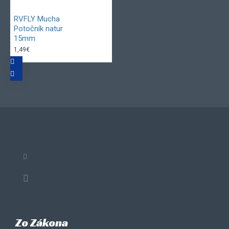
RVFLY Mucha
Potočník natur
15mm
1,49€
Zo Zákona