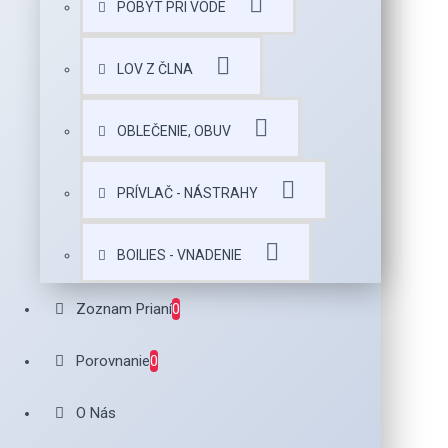
POBYT PRI VODE
LOV Z ČLNA
OBLEČENIE, OBUV
PRÍVLAČ - NÁSTRAHY
BOILIES - VNADENIE
Zoznam Prianí
0
Porovnanie
0
O Nás