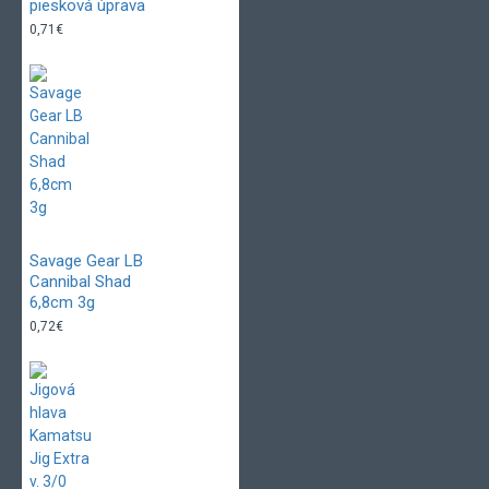
piesková úprava
0,71€
Savage Gear LB
Cannibal Shad
6,8cm 3g
0,72€