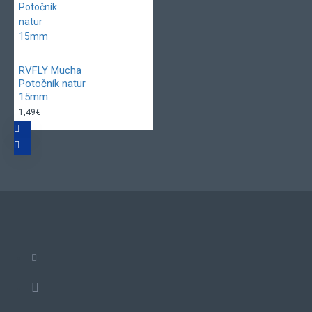
RVFLY Mucha
Potočník natur
15mm
1,49€