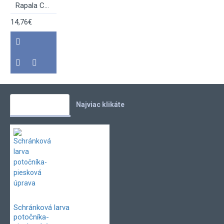
Rapala Charge ´N Glow
14,76€
Vaše obľúbené
Najviac klikáte
Schránková larva
potočníka-