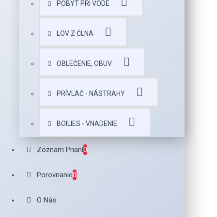
POBYT PRI VODE
LOV Z ČLNA
OBLEČENIE, OBUV
PRÍVLAČ - NÁSTRAHY
BOILIES - VNADENIE
Zoznam Prianí
0
Porovnanie
0
O Nás