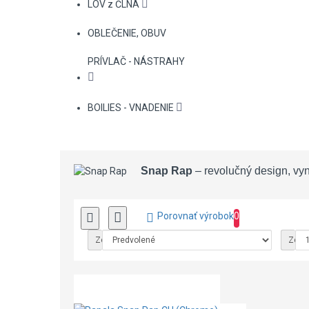
LOV z ČLNA
OBLEČENIE, OBUV
PRÍVLAČ - NÁSTRAHY
BOILIES - VNADENIE
Snap Rap
– revolučný design, vyn
Porovnať výrobok
0
Zoradiť podľa:
Zobra