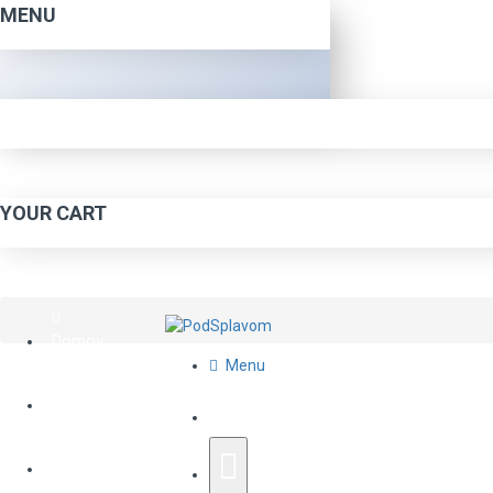
MENU
YOUR CART
Domov
Menu
O Nás
Katalóg Tovaru
Napíšte Nám
Rapala