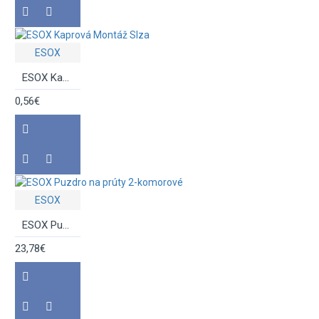
Rybársky silon
ESOX
Tašky, batohy
ESOX Kaprová Montáž Slza
0,56€
TAŚKY, PÚZDRA,
KRABICE
ESOX
Umelé nástrahy
ESOX Puzdro na prúty 2-komorové
23,78€
Vábničky
VLASCE
Zadná brzda