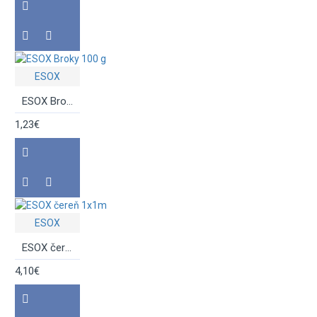
POBYT PRI VODE
ESOX
Podberáky, podložky,
ESOX Broky 100 g
gafy
1,23€
Predná brzda
Prvky montáže
ESOX
ESOX čereň 1x1m
Púzdra - prúty
4,10€