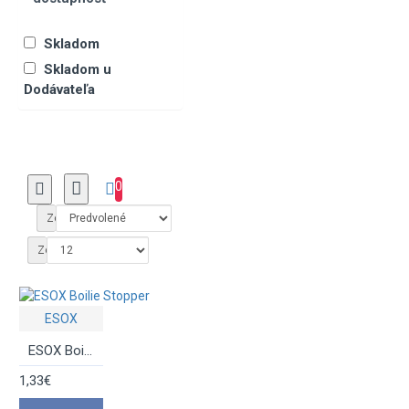
Skladom
Skladom u
KONCOVÁ MONTÁŽ
Dodávateľa
Krmítka, Olová
0
NAVIJAKY
Zoradiť podľa:
Zobraziť:
Obratlíky, karabínky,
ESOX
rýchlospojky
ESOX Boilie Stopper
Plaváky
1,33€