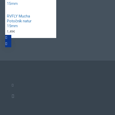
RVFLY Mucha
Potočník natur
15mm
1,49€