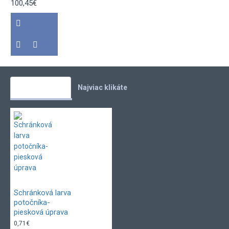
100,45€
Vaše obľúbené
Najviac klikáte
Schránková larva
potočníka-
piesková úprava
0,71€