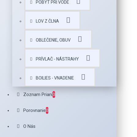
POBYT PRI VODE
LOV Z ČLNA
OBLEČENIE, OBUV
PRÍVLAČ - NÁSTRAHY
BOILIES - VNADENIE
Zoznam Prianí
0
Porovnanie
0
O Nás