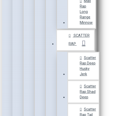
Max
Rap
Long
Range
Minnow
SCATTER
RAP
Scatter
Rap Deep
Husky
Jerk
Scatter
Rap Shad
Deep
Scatter
Rap Tail