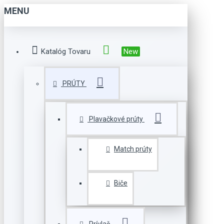
MENU
Katalóg Tovaru
New
PRÚTY
Plavačkové prúty
Match prúty
Biče