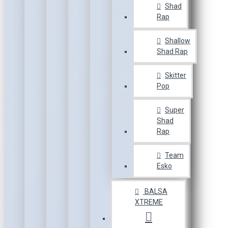
Shad
Rap
Shallow
Shad Rap
Skitter
Pop
Super
Shad
Rap
Team
Esko
BALSA
XTREME