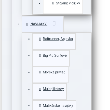
Stojany, vidličky
NAVIJAKY
Baitrunner, Bojovka
Big Pit, Surfové
Morská prívlač
Multiplikátory
Muškárske navijáky