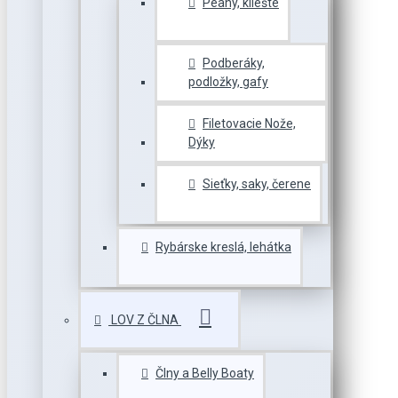
Peany, kliešte
Podberáky,
podložky, gafy
Filetovacie Nože,
Dýky
Sieťky, saky, čerene
Rybárske kreslá, lehátka
LOV Z ČLNA
Člny a Belly Boaty