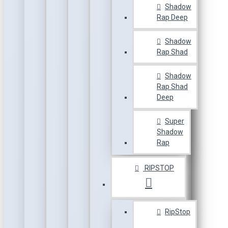
Shadow
Rap Deep
Shadow
Rap Shad
Shadow
Rap Shad
Deep
Super
Shadow
Rap
RIPSTOP
RipStop