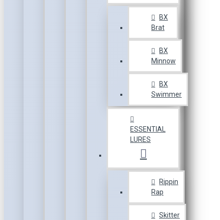
BX
Brat
BX
Minnow
BX
Swimmer
ESSENTIAL
LURES
Rippin
Rap
Skitter