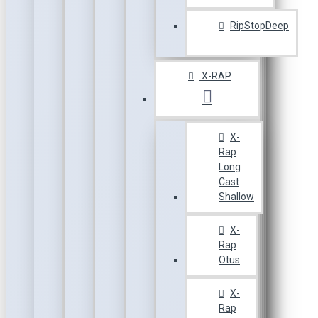
RipStopDeep
X-RAP
X-
Rap
Long
Cast
Shallow
X-
Rap
Otus
X-
Rap