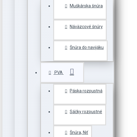
Muškárska šnúra
Náväzcové šnúry
Šnúra do navijáku
PVA
Páska rozpustná
Sáčky rozpustné
Šnúra, Niť