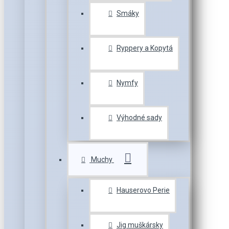
Smáky
Ryppery a Kopytá
Nymfy
Výhodné sady
Muchy
Hauserovo Perie
Jig muškársky