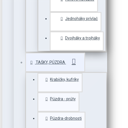
Jednoháky prívlač
Dvojháky a trojháky
TAŠKY, PÚZDRA
Krabičky, kufríky
Púzdra - prúty
Púzdra-drobnosti