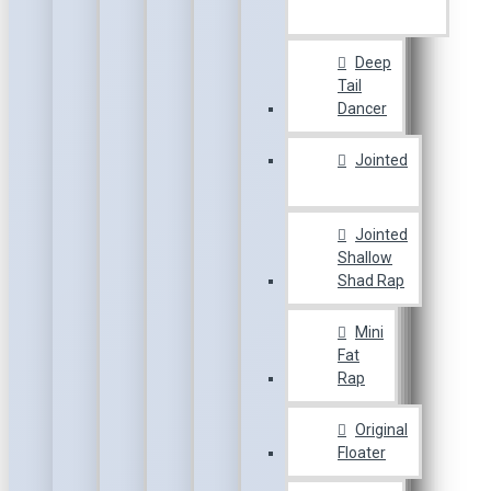
Deep
Tail
Dancer
Jointed
Jointed
Shallow
Shad Rap
Mini
Fat
Rap
Original
Floater