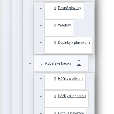
Pevné plaváky
Waglery
Doplnky k plavákom
Rybárske háčiky
Háčiky s očkom
Háčiky s lopatkou
Hotové náväzce