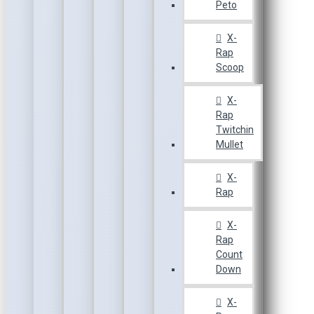
Peto
X-
Rap
Scoop
X-
Rap
Twitchin
Mullet
X-
Rap
X-
Rap
Count
Down
X-