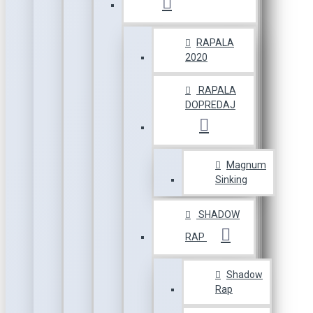
RAPALA
2020
RAPALA
DOPREDAJ
Magnum
Sinking
SHADOW
RAP
Shadow
Rap