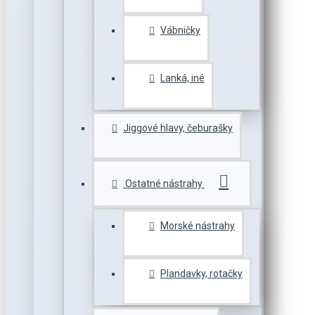
Vábničky
Lanká, iné
Jiggové hlavy, čeburašky
Ostatné nástrahy
Morské nástrahy
Plandavky, rotačky