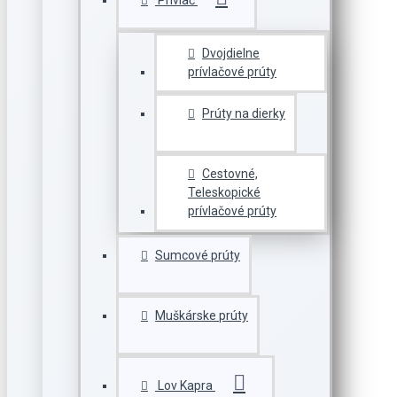
Prívlač
Dvojdielne
prívlačové prúty
Prúty na dierky
Cestovné,
Teleskopické
prívlačové prúty
Sumcové prúty
Muškárske prúty
Lov Kapra