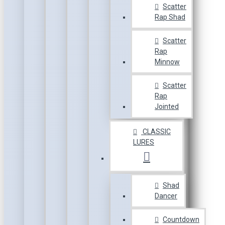
Scatter
Rap Shad
Scatter
Rap
Minnow
Scatter
Rap
Jointed
CLASSIC
LURES
Shad
Dancer
Countdown