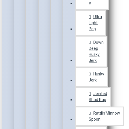
V
Ultra
Light
Pop
Down
Deep
Husky
Jerk
Husky
Jerk
Jointed
Shad Rap
Rattlin’Minnow
Spoon