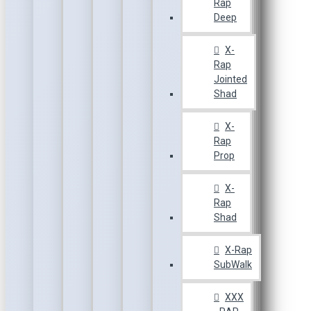
Rap
Deep
X-
Rap
Jointed
Shad
X-
Rap
Prop
X-
Rap
Shad
X-Rap
SubWalk
XXX