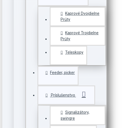
Kaprové Dvojdielne
Prúty
Kaprové Trojdielne
Prúty
Teleskopy
Feeder, picker
Príslušenstvo
Signalizátory,
swingre