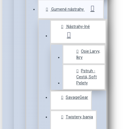
Gumené nástrahy
Nástrahy-Iné
Osie Larvy,
Ikry
Pstruh -
Cestá, Soft
Pelety
SavageGear
Twistery, banja