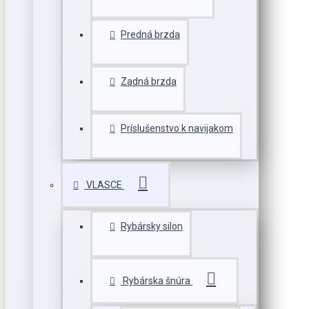
Predná brzda
Zadná brzda
Príslušenstvo k navijakom
VLASCE
Rybársky silon
Rybárska šnúra