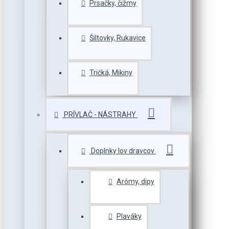
Prsačky, čižmy
Šiltovky, Rukavice
Tričká, Mikiny
PRÍVLAČ - NÁSTRAHY
Doplnky lov dravcov
Arómy, dipy
Plaváky