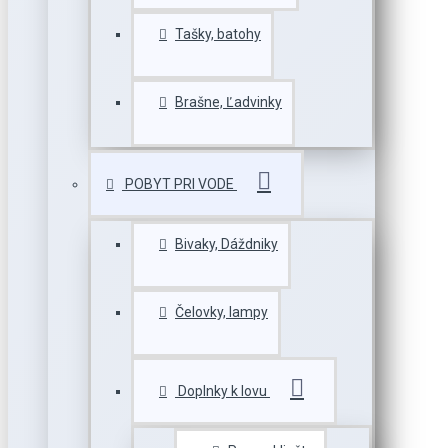
Tašky, batohy
Brašne, Ľadvinky
POBYT PRI VODE
Bivaky, Dáždniky
Čelovky, lampy
Doplnky k lovu