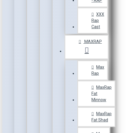
- RAP
XXX
Rap
Cast
MAXRAP
Max
Rap
MaxRap
Fat
Minnow
MaxRap
Fat Shad