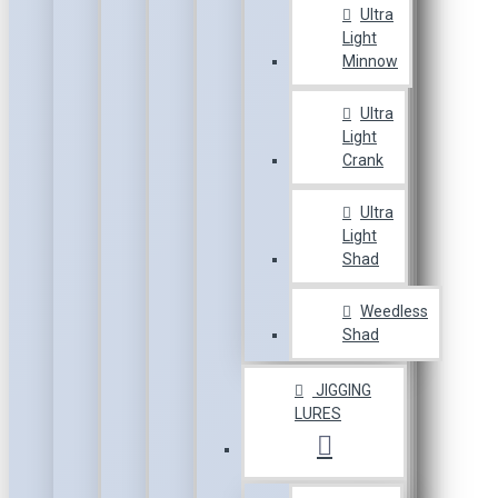
Ultra
Light
Minnow
Ultra
Light
Crank
Ultra
Light
Shad
Weedless
Shad
JIGGING
LURES