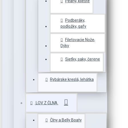
Peany, kliešte
Podberáky,
podložky, gafy
Filetovacie Nože,
Dýky
Sieťky, saky, čerene
Rybárske kreslá, lehátka
LOV Z ČLNA
Člny a Belly Boaty