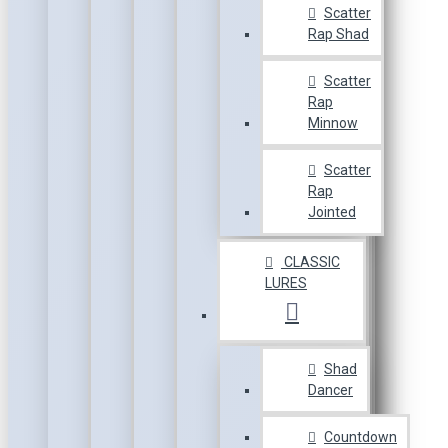
Scatter
Rap Shad
Scatter
Rap
Minnow
Scatter
Rap
Jointed
CLASSIC
LURES
Shad
Dancer
Countdown