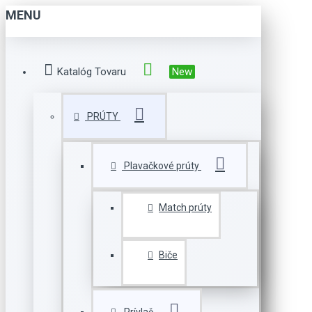
MENU
Katalóg Tovaru
New
PRÚTY
Plavačkové prúty
Match prúty
Biče