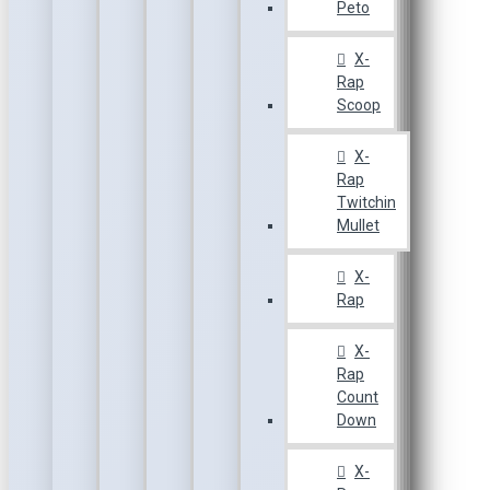
Peto
X-
Rap
Scoop
X-
Rap
Twitchin
Mullet
X-
Rap
X-
Rap
Count
Down
X-