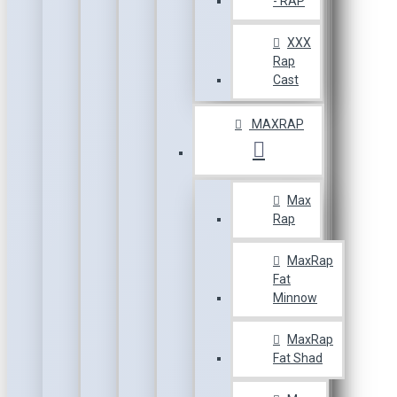
- RAP
XXX
Rap
Cast
MAXRAP
Max
Rap
MaxRap
Fat
Minnow
MaxRap
Fat Shad