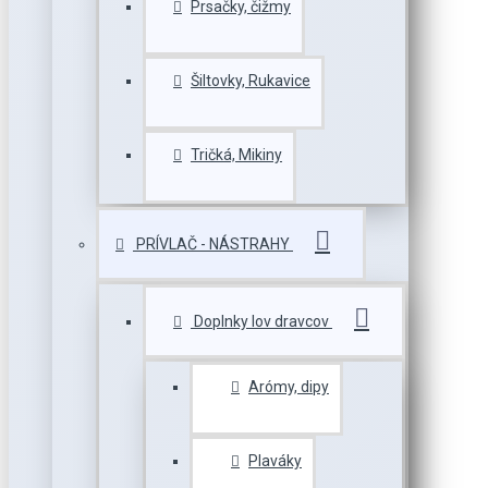
Prsačky, čižmy
Šiltovky, Rukavice
Tričká, Mikiny
PRÍVLAČ - NÁSTRAHY
Doplnky lov dravcov
Arómy, dipy
Plaváky