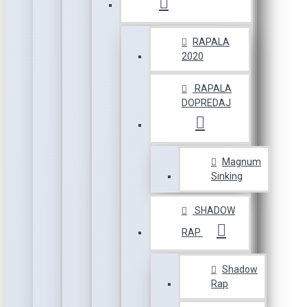
RAPALA
2020
RAPALA
DOPREDAJ
Magnum
Sinking
SHADOW
RAP
Shadow
Rap