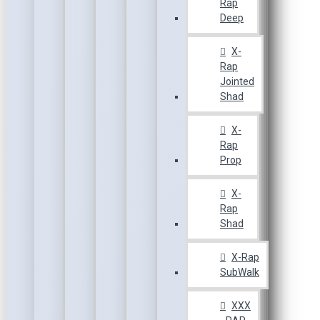
Rap
Deep
X-
Rap
Jointed
Shad
X-
Rap
Prop
X-
Rap
Shad
X-Rap
SubWalk
XXX