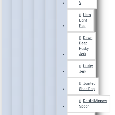
V
Ultra
Light
Pop
Down
Deep
Husky
Jerk
Husky
Jerk
Jointed
Shad Rap
Rattlin’Minnow
Spoon