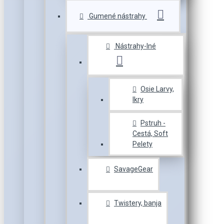
Gumené nástrahy
Nástrahy-Iné
Osie Larvy,
Ikry
Pstruh -
Cestá, Soft
Pelety
SavageGear
Twistery, banja