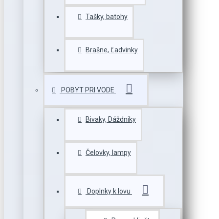
Tašky, batohy
Brašne, Ľadvinky
POBYT PRI VODE
Bivaky, Dáždniky
Čelovky, lampy
Doplnky k lovu