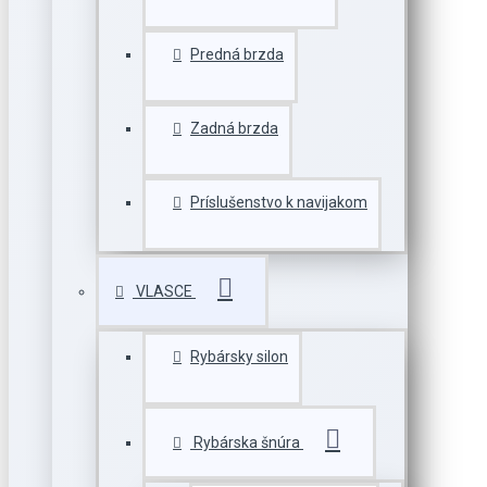
Predná brzda
Zadná brzda
Príslušenstvo k navijakom
VLASCE
Rybársky silon
Rybárska šnúra