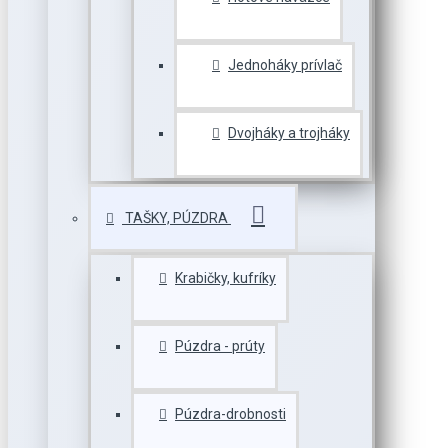
Jednoháky prívlač
Dvojháky a trojháky
TAŠKY, PÚZDRA
Krabičky, kufríky
Púzdra - prúty
Púzdra-drobnosti