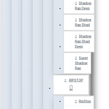
Shadow
Rap Deep
Shadow
Rap Shad
Shadow
Rap Shad
Deep
Super
Shadow
Rap
RIPSTOP
RipStop