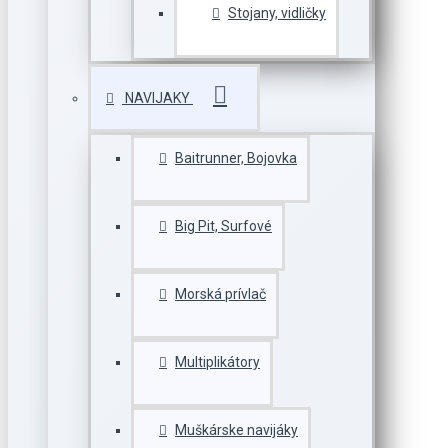
Stojany, vidličky
NAVIJAKY
Baitrunner, Bojovka
Big Pit, Surfové
Morská prívlač
Multiplikátory
Muškárske navijáky