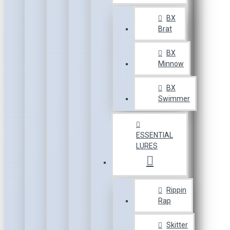
BX
Brat
BX
Minnow
BX
Swimmer
ESSENTIAL
LURES
Rippin
Rap
Skitter