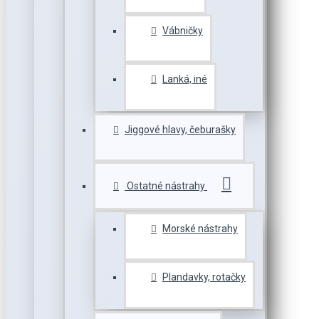
Vábničky
Lanká, iné
Jiggové hlavy, čeburašky
Ostatné nástrahy
Morské nástrahy
Plandavky, rotačky