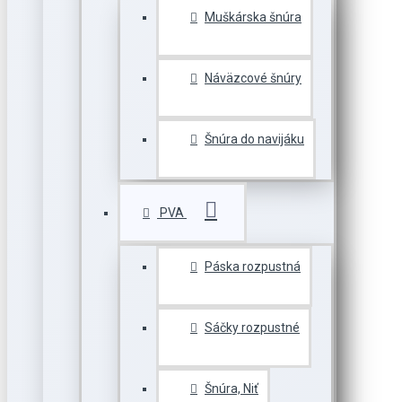
Muškárska šnúra
Náväzcové šnúry
Šnúra do navijáku
PVA
Páska rozpustná
Sáčky rozpustné
Šnúra, Niť