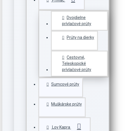
Prívlač
Dvojdielne
prívlačové prúty
Prúty na dierky
Cestovné,
Teleskopické
prívlačové prúty
Sumcové prúty
Muškárske prúty
Lov Kapra