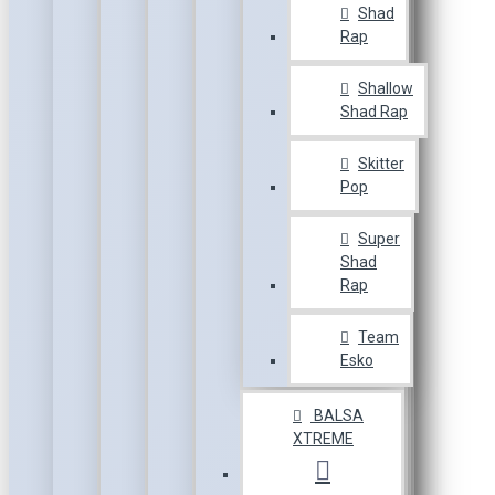
Shad
Rap
Shallow
Shad Rap
Skitter
Pop
Super
Shad
Rap
Team
Esko
BALSA
XTREME