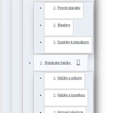
Pevné plaváky
Waglery
Doplnky k plavákom
Rybárske háčiky
Háčiky s očkom
Háčiky s lopatkou
Hotové náväzce