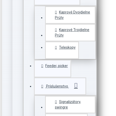
Kaprové Dvojdielne
Prúty
Kaprové Trojdielne
Prúty
Teleskopy
Feeder, picker
Príslušenstvo
Signalizátory,
swingre