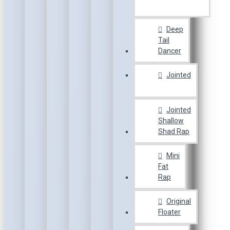
Deep
Tail
Dancer
Jointed
Jointed
Shallow
Shad Rap
Mini
Fat
Rap
Original
Floater