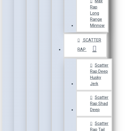
Max
Rap
Long
Range
Minnow
SCATTER
RAP
Scatter
Rap Deep
Husky
Jerk
Scatter
Rap Shad
Deep
Scatter
Rap Tail