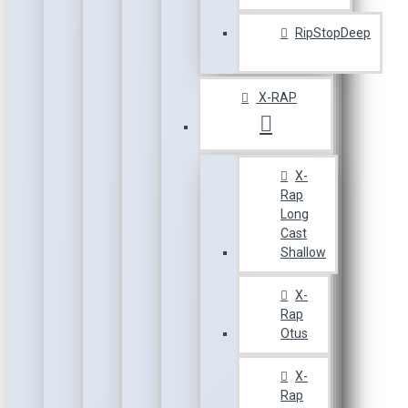
RipStopDeep
X-RAP
X-
Rap
Long
Cast
Shallow
X-
Rap
Otus
X-
Rap