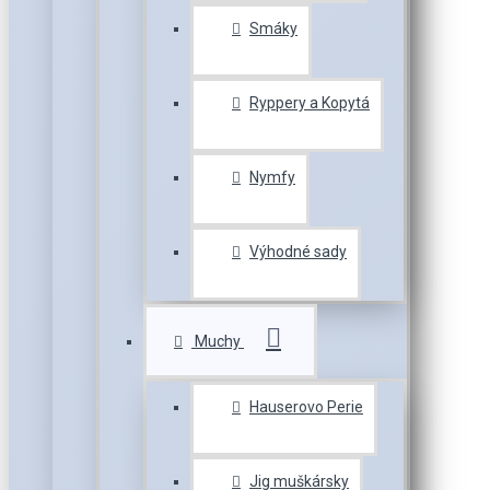
Smáky
Ryppery a Kopytá
Nymfy
Výhodné sady
Muchy
Hauserovo Perie
Jig muškársky