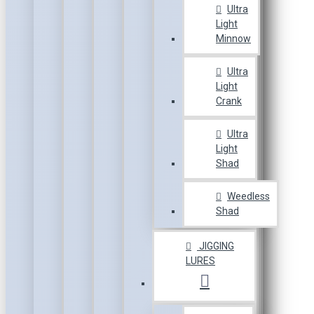
Ultra
Light
Minnow
Ultra
Light
Crank
Ultra
Light
Shad
Weedless
Shad
JIGGING
LURES