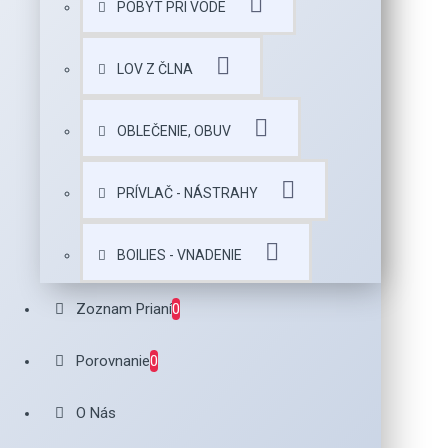
POBYT PRI VODE
LOV Z ČLNA
OBLEČENIE, OBUV
PRÍVLAČ - NÁSTRAHY
BOILIES - VNADENIE
Zoznam Prianí
0
Porovnanie
0
O Nás