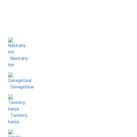
REDBASS
Robinson
Savage Gear
Nástrahy-
Iné
UNI CAT
SavageGear
Vagasky Lures
Twistery,
banja