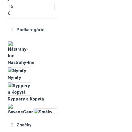
€
Podkategórie
Nástrahy-Iné
Nymfy
Ryppery a Kopytá
SavageGear
Smáky
Značky