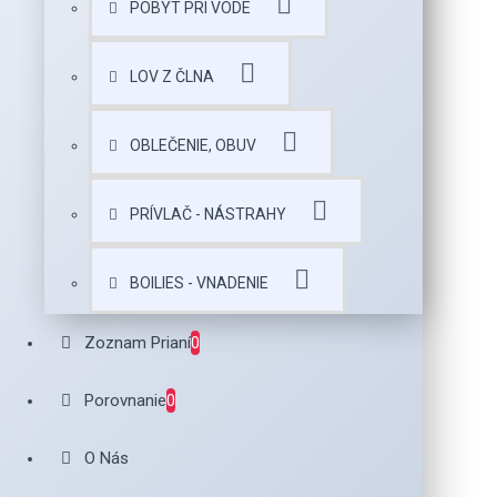
POBYT PRI VODE
LOV Z ČLNA
OBLEČENIE, OBUV
PRÍVLAČ - NÁSTRAHY
BOILIES - VNADENIE
Zoznam Prianí
0
Porovnanie
0
O Nás