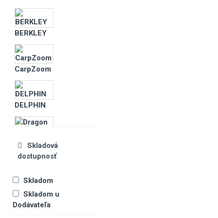
Twistery, banja
BERKLEY
CarpZoom
DELPHIN
Dragon
Skladová
dostupnosť
Konger
Skladom
Mistrall
Skladom u
Dodávateľa