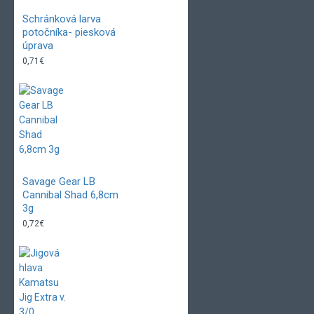
Schránková larva
potočníka- piesková
úprava
0,71€
Savage Gear LB
Cannibal Shad 6,8cm
3g
0,72€