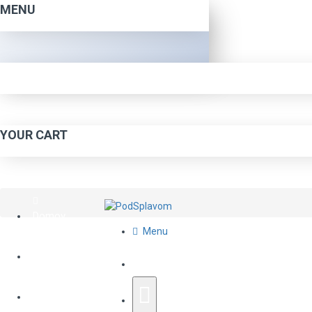
MENU
YOUR CART
Domov
Menu
O Nás
Katalóg Tovaru
Napíšte Nám
Rapala