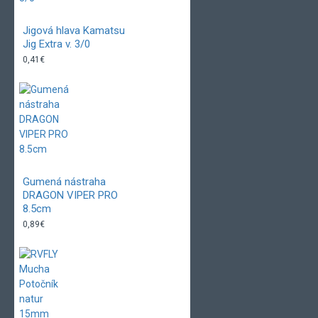
Jigová hlava Kamatsu
Jig Extra v. 3/0
0,41€
Gumená nástraha
DRAGON VIPER PRO
8.5cm
0,89€