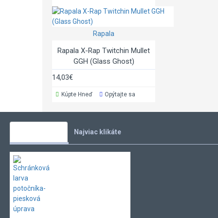
Rapala
Rapala X-Rap Twitchin Mullet
GGH (Glass Ghost)
14,03€
Kúpte Hneď
Opýtajte sa
Vaše obľúbené
Najviac klikáte