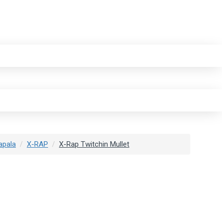
apala
X-RAP
X-Rap Twitchin Mullet