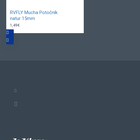
RVFLY Mucha Potočník
natur 15mm
1,49€