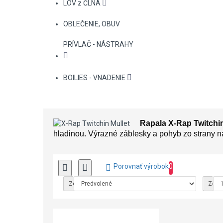
LOV z ČLNA
OBLEČENIE, OBUV
PRÍVLAČ - NÁSTRAHY
BOILIES - VNADENIE
Rapala X-Rap Twitchin
hladinou. Výrazné záblesky a pohyb zo strany n
Porovnať výrobok
0
Zoradiť podľa:
Zobra