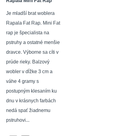
Rapala Mini Fat Rap
Je mladší brat woblera
Rapala Fat Rap. Mini Fat
rap je špecialista na
pstruhy a ostatné menšie
dravce. Výborne sa cíti v
prúde rieky. Balzový
wobler v dĺžke 3 cm a
váhe 4 gramy s
postupným klesaním ku
dnu v krásnych farbách
nedá spať žiadnemu
pstruhovi...