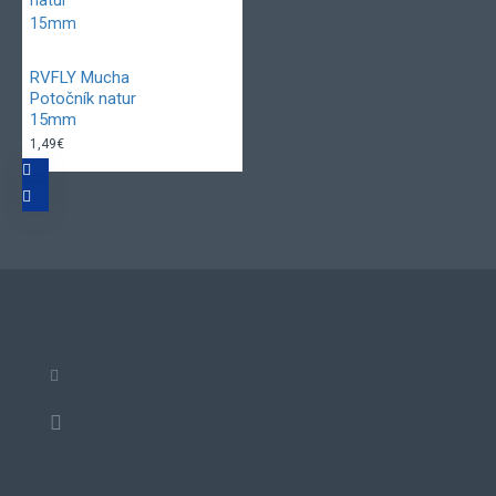
RVFLY Mucha
Potočník natur
15mm
1,49€