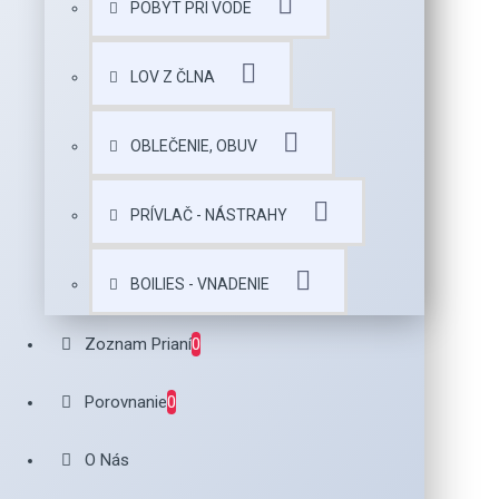
POBYT PRI VODE
LOV Z ČLNA
OBLEČENIE, OBUV
PRÍVLAČ - NÁSTRAHY
BOILIES - VNADENIE
Zoznam Prianí
0
Porovnanie
0
O Nás