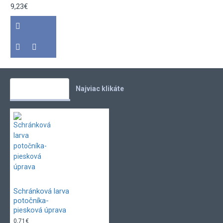
9,23€
Vaše obľúbené
Najviac klikáte
Schránková larva
potočníka-
piesková úprava
0,71€