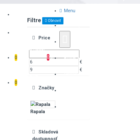
Menu
Prihlásenie
Filtre
Obnoviť
Katalóg Tovaru
Registrácia
Price
Rapala
Zoznam Prianí
0
0
Prívlač-Nástrahy
€
€
Boilies-Vnadenie
Porovnanie
0
Značky
Tovar v Akcii
Články o love rýb
Rapala
Skladová
dostupnosť