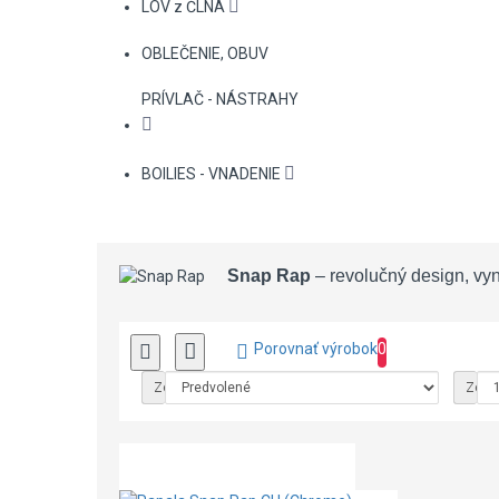
LOV z ČLNA
OBLEČENIE, OBUV
PRÍVLAČ - NÁSTRAHY
BOILIES - VNADENIE
Snap Rap
– revolučný design, vyn
Porovnať výrobok
0
Zoradiť podľa:
Zobra