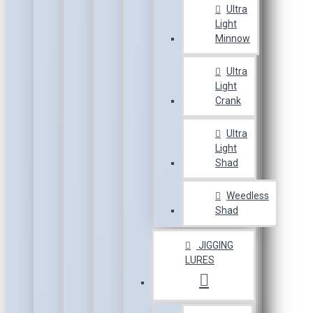
Ultra
Light
Minnow
Ultra
Light
Crank
Ultra
Light
Shad
Weedless
Shad
JIGGING
LURES