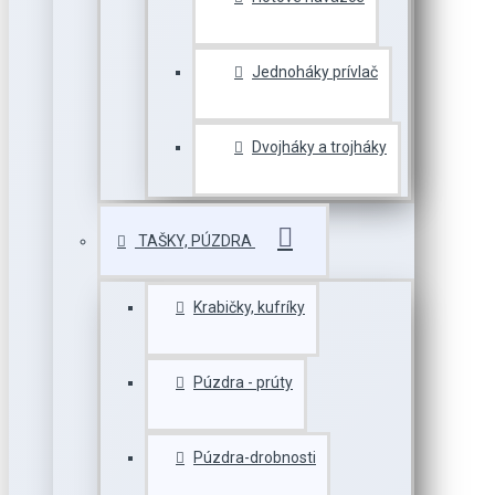
Jednoháky prívlač
Dvojháky a trojháky
TAŠKY, PÚZDRA
Krabičky, kufríky
Púzdra - prúty
Púzdra-drobnosti