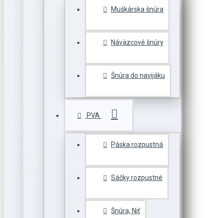
Muškárska šnúra
Náväzcové šnúry
Šnúra do navijáku
PVA
Páska rozpustná
Sáčky rozpustné
Šnúra, Niť