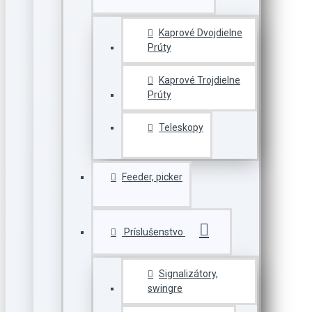
Kaprové Dvojdielne
Prúty
Kaprové Trojdielne
Prúty
Teleskopy
Feeder, picker
Príslušenstvo
Signalizátory,
swingre