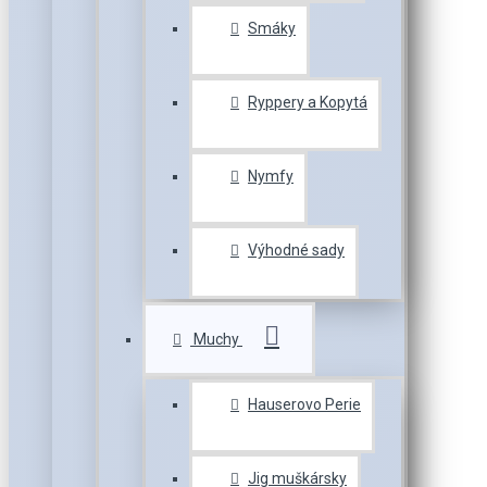
Smáky
Ryppery a Kopytá
Nymfy
Výhodné sady
Muchy
Hauserovo Perie
Jig muškársky