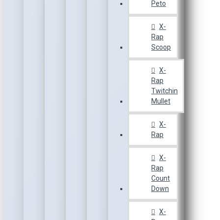
Peto
X-
Rap
Scoop
X-
Rap
Twitchin
Mullet
X-
Rap
X-
Rap
Count
Down
X-