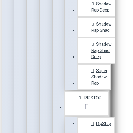
Shadow
Rap Deep
Shadow
Rap Shad
Shadow
Rap Shad
Deep
Super
Shadow
Rap
RIPSTOP
RipStop