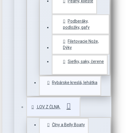
Peany, kliešte
Podberáky,
podložky, gafy
Filetovacie Nože,
Dýky
Sieťky, saky, čerene
Rybárske kreslá, lehátka
LOV Z ČLNA
Člny a Belly Boaty