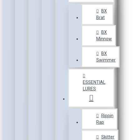
BX
Brat
BX
Minnow
BX
Swimmer
ESSENTIAL
LURES
Rippin
Rap
Skitter