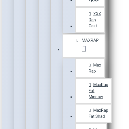
- RAP
XXX
Rap
Cast
MAXRAP
Max
Rap
MaxRap
Fat
Minnow
MaxRap
Fat Shad