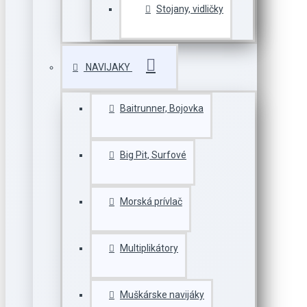
Stojany, vidličky
NAVIJAKY
Baitrunner, Bojovka
Big Pit, Surfové
Morská prívlač
Multiplikátory
Muškárske navijáky