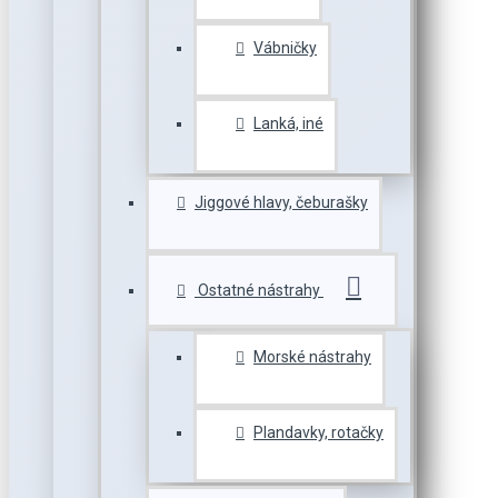
Vábničky
Lanká, iné
Jiggové hlavy, čeburašky
Ostatné nástrahy
Morské nástrahy
Plandavky, rotačky