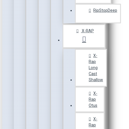
RipStopDeep
X-RAP
X-
Rap
Long
Cast
Shallow
X-
Rap
Otus
X-
Rap