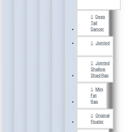
Deep
Tail
Dancer
Jointed
Jointed
Shallow
Shad Rap
Mini
Fat
Rap
Original
Floater