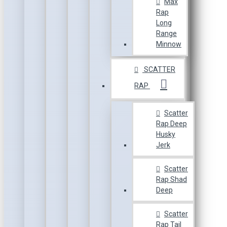
Max
Rap
Long
Range
Minnow
SCATTER
RAP
Scatter
Rap Deep
Husky
Jerk
Scatter
Rap Shad
Deep
Scatter
Rap Tail