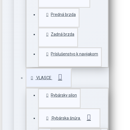
Predná brzda
Zadná brzda
Príslušenstvo k navijakom
VLASCE
Rybársky silon
Rybárska šnúra