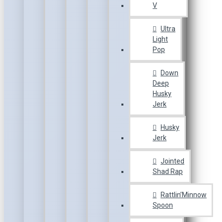
V
Ultra
Light
Pop
Down
Deep
Husky
Jerk
Husky
Jerk
Jointed
Shad Rap
Rattlin’Minnow
Spoon