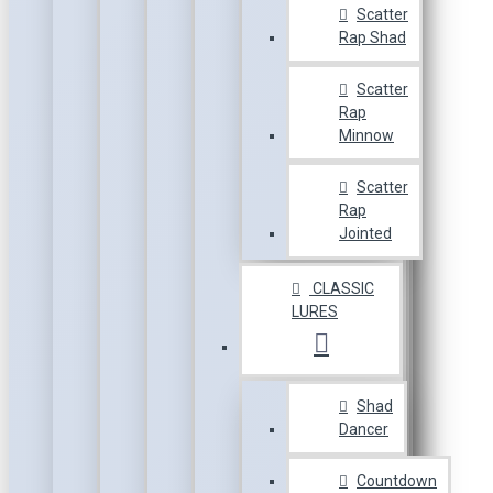
Scatter
Rap Shad
Scatter
Rap
Minnow
Scatter
Rap
Jointed
CLASSIC
LURES
Shad
Dancer
Countdown