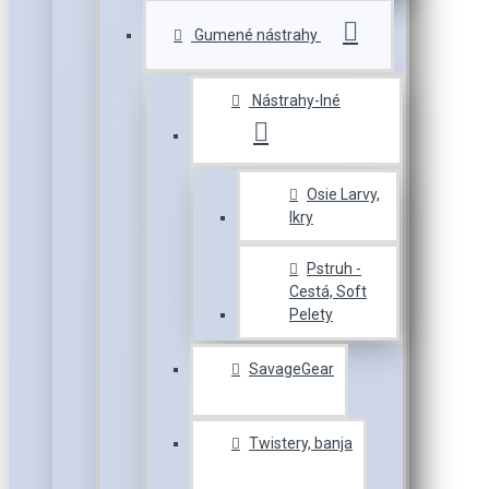
Gumené nástrahy
Nástrahy-Iné
Osie Larvy,
Ikry
Pstruh -
Cestá, Soft
Pelety
SavageGear
Twistery, banja