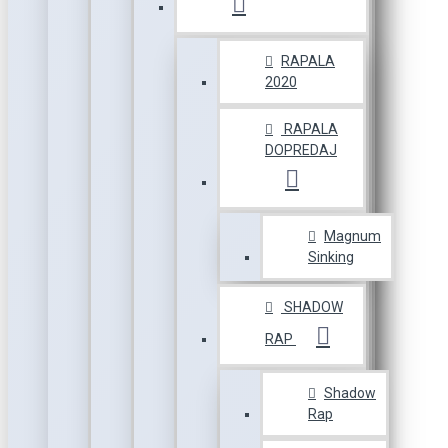
RAPALA
2020
RAPALA
DOPREDAJ
Magnum
Sinking
SHADOW
RAP
Shadow
Rap