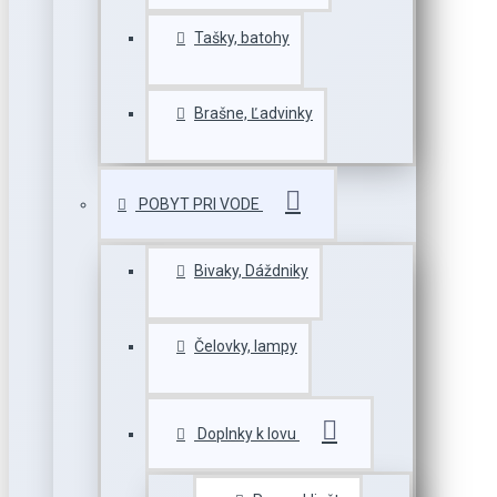
Tašky, batohy
Brašne, Ľadvinky
POBYT PRI VODE
Bivaky, Dáždniky
Čelovky, lampy
Doplnky k lovu