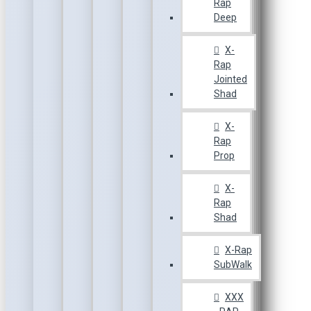
Rap
Deep
X-
Rap
Jointed
Shad
X-
Rap
Prop
X-
Rap
Shad
X-Rap
SubWalk
XXX