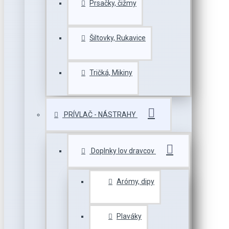
Prsačky, čižmy
Šiltovky, Rukavice
Tričká, Mikiny
PRÍVLAČ - NÁSTRAHY
Doplnky lov dravcov
Arómy, dipy
Plaváky