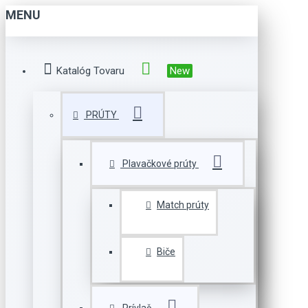
MENU
Katalóg Tovaru
New
PRÚTY
Plavačkové prúty
Match prúty
Biče