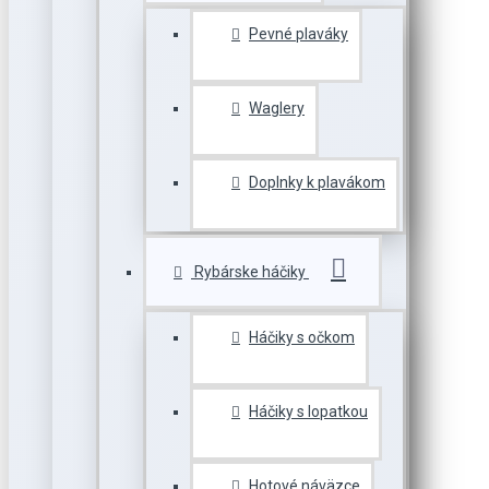
Pevné plaváky
Waglery
Doplnky k plavákom
Rybárske háčiky
Háčiky s očkom
Háčiky s lopatkou
Hotové náväzce