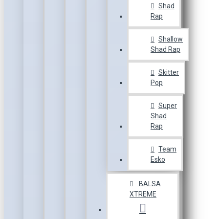
Shad
Rap
Shallow
Shad Rap
Skitter
Pop
Super
Shad
Rap
Team
Esko
BALSA
XTREME