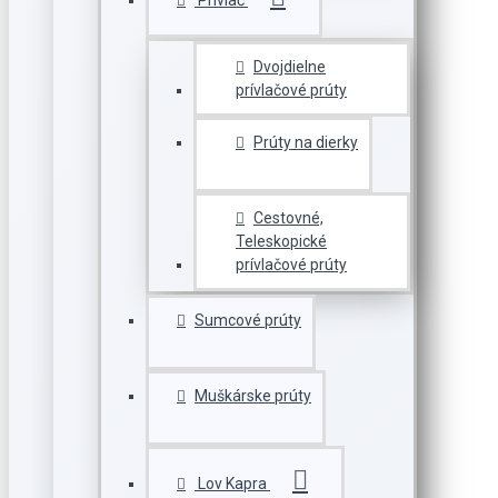
Prívlač
Dvojdielne
prívlačové prúty
Prúty na dierky
Cestovné,
Teleskopické
prívlačové prúty
Sumcové prúty
Muškárske prúty
Lov Kapra