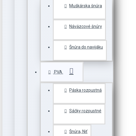
Muškárska šnúra
Náväzcové šnúry
Šnúra do navijáku
PVA
Páska rozpustná
Sáčky rozpustné
Šnúra, Niť