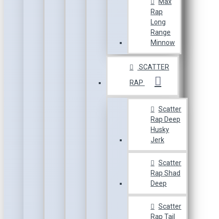
Max
Rap
Long
Range
Minnow
SCATTER
RAP
Scatter
Rap Deep
Husky
Jerk
Scatter
Rap Shad
Deep
Scatter
Rap Tail