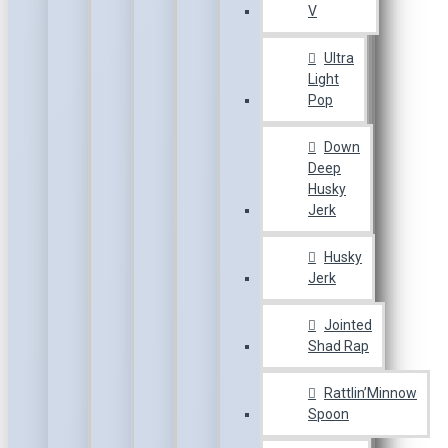
V
Ultra
Light
Pop
Down
Deep
Husky
Jerk
Husky
Jerk
Jointed
Shad Rap
Rattlin’Minnow
Spoon