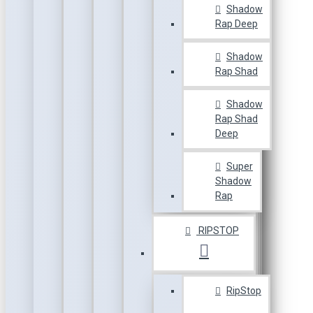
Shadow
Rap Deep
Shadow
Rap Shad
Shadow
Rap Shad
Deep
Super
Shadow
Rap
RIPSTOP
RipStop