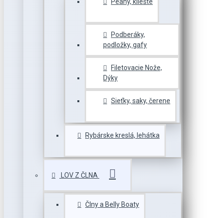
Peany, kliešte
Podberáky,
podložky, gafy
Filetovacie Nože,
Dýky
Sieťky, saky, čerene
Rybárske kreslá, lehátka
LOV Z ČLNA
Člny a Belly Boaty