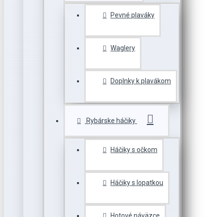
Pevné plaváky
Waglery
Doplnky k plavákom
Rybárske háčiky
Háčiky s očkom
Háčiky s lopatkou
Hotové náväzce