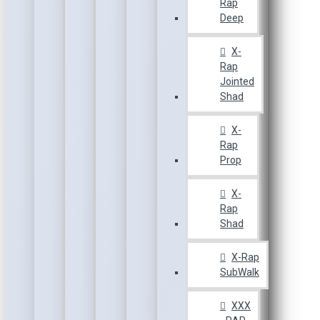
Rap
Deep
X-
Rap
Jointed
Shad
X-
Rap
Prop
X-
Rap
Shad
X-Rap
SubWalk
XXX