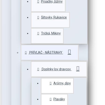
Prsačky, čižmy
Šiltovky, Rukavice
Tričká, Mikiny
PRÍVLAČ - NÁSTRAHY
Doplnky lov dravcov
Arómy, dipy
Plaváky