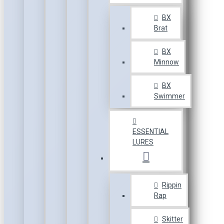
BX
Brat
BX
Minnow
BX
Swimmer
ESSENTIAL
LURES
Rippin
Rap
Skitter