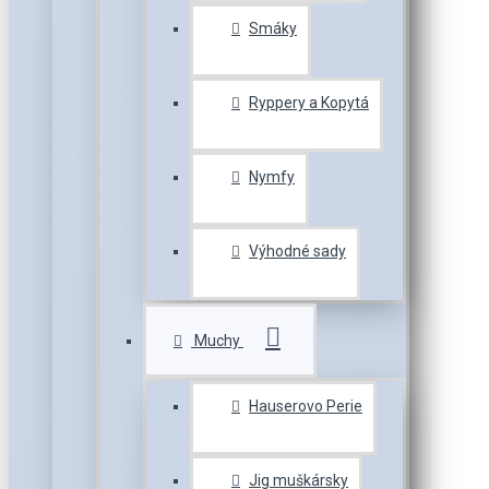
Smáky
Ryppery a Kopytá
Nymfy
Výhodné sady
Muchy
Hauserovo Perie
Jig muškársky