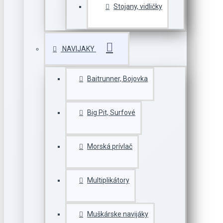
Stojany, vidličky
NAVIJAKY
Baitrunner, Bojovka
Big Pit, Surfové
Morská prívlač
Multiplikátory
Muškárske navijáky