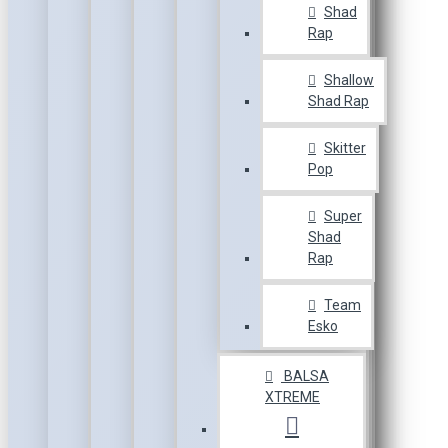
Shad
Rap
Shallow
Shad Rap
Skitter
Pop
Super
Shad
Rap
Team
Esko
BALSA
XTREME