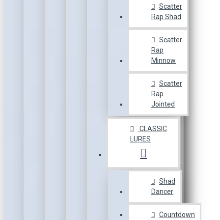
Scatter
Rap Shad
Scatter
Rap
Minnow
Scatter
Rap
Jointed
CLASSIC
LURES
Shad
Dancer
Countdown