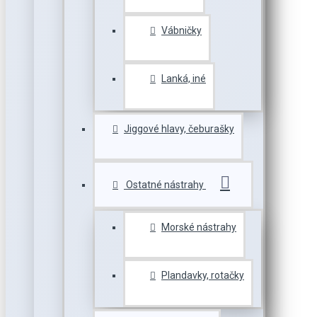
Vábničky
Lanká, iné
Jiggové hlavy, čeburašky
Ostatné nástrahy
Morské nástrahy
Plandavky, rotačky