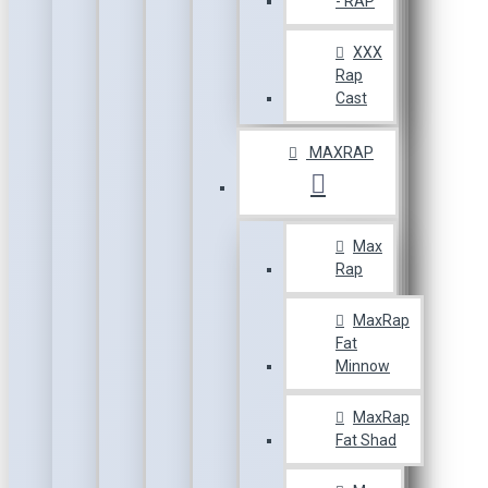
- RAP
XXX
Rap
Cast
MAXRAP
Max
Rap
MaxRap
Fat
Minnow
MaxRap
Fat Shad