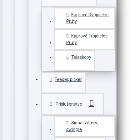
Kaprové Dvojdielne
Prúty
Kaprové Trojdielne
Prúty
Teleskopy
Feeder, picker
Príslušenstvo
Signalizátory,
swingre