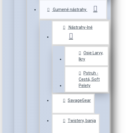
Gumené nástrahy
Nástrahy-Iné
Osie Larvy,
Ikry
Pstruh -
Cestá, Soft
Pelety
SavageGear
Twistery, banja