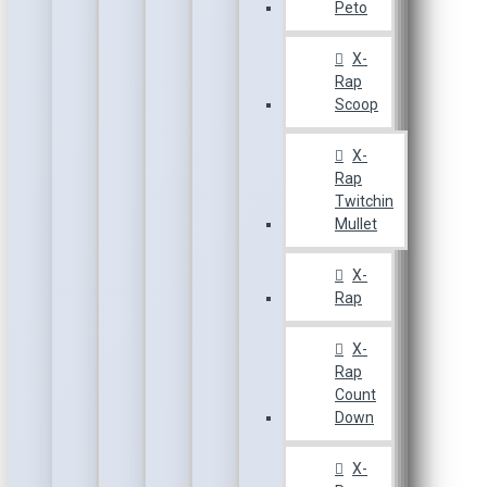
Peto
X-
Rap
Scoop
X-
Rap
Twitchin
Mullet
X-
Rap
X-
Rap
Count
Down
X-