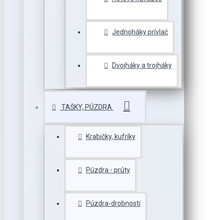
Jednoháky prívlač
Dvojháky a trojháky
TAŠKY, PÚZDRA
Krabičky, kufríky
Púzdra - prúty
Púzdra-drobnosti