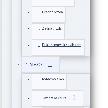
Predná brzda
Zadná brzda
Príslušenstvo k navijakom
VLASCE
Rybársky silon
Rybárska šnúra