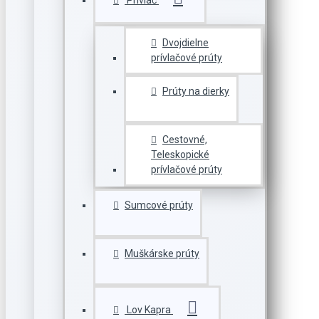
Prívlač
Dvojdielne
prívlačové prúty
Prúty na dierky
Cestovné,
Teleskopické
prívlačové prúty
Sumcové prúty
Muškárske prúty
Lov Kapra