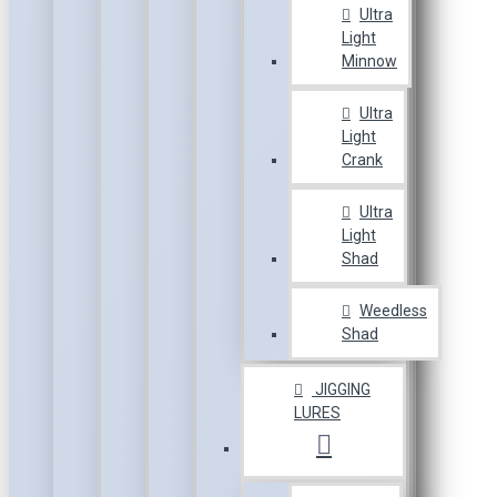
Ultra
Light
Minnow
Ultra
Light
Crank
Ultra
Light
Shad
Weedless
Shad
JIGGING
LURES