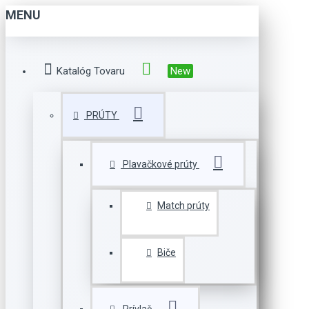
MENU
Katalóg Tovaru
New
PRÚTY
Plavačkové prúty
Match prúty
Biče