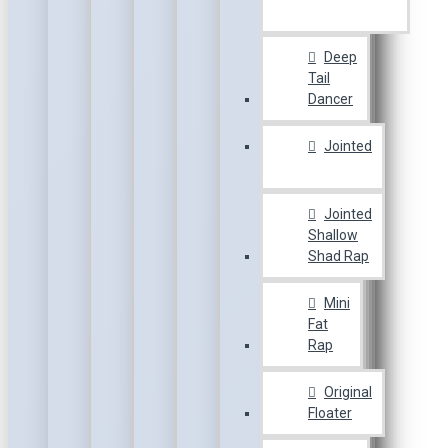
Deep
Tail
Dancer
Jointed
Jointed
Shallow
Shad Rap
Mini
Fat
Rap
Original
Floater