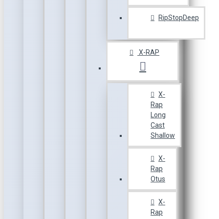
RipStopDeep
X-RAP
X-
Rap
Long
Cast
Shallow
X-
Rap
Otus
X-
Rap