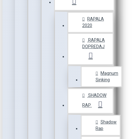
RAPALA
2020
RAPALA
DOPREDAJ
Magnum
Sinking
SHADOW
RAP
Shadow
Rap