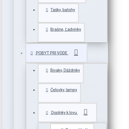
Tašky, batohy
Brašne, Ľadvinky
POBYT PRI VODE
Bivaky, Dáždniky
Čelovky, lampy
Doplnky k lovu