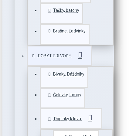
Tašky, batohy
Brašne, Ľadvinky
POBYT PRI VODE
Bivaky, Dáždniky
Čelovky, lampy
Doplnky k lovu