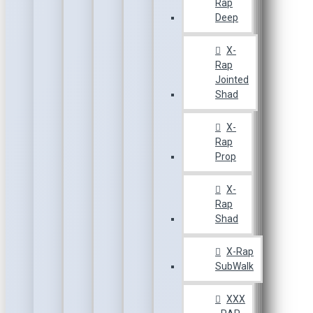
Rap
Deep
X-
Rap
Jointed
Shad
X-
Rap
Prop
X-
Rap
Shad
X-Rap
SubWalk
XXX