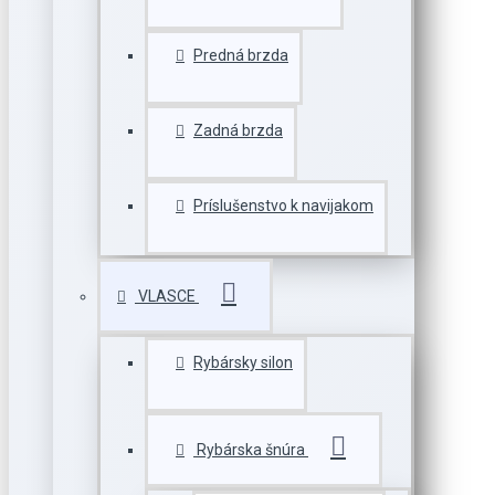
Predná brzda
Zadná brzda
Príslušenstvo k navijakom
VLASCE
Rybársky silon
Rybárska šnúra