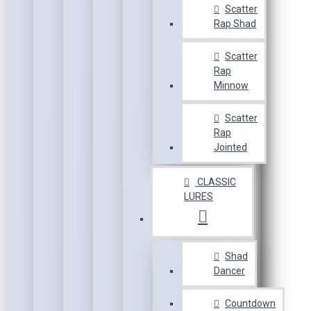
Scatter
Rap Shad
Scatter
Rap
Minnow
Scatter
Rap
Jointed
CLASSIC
LURES
Shad
Dancer
Countdown