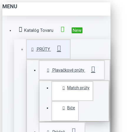
MENU
Katalóg Tovaru
New
PRÚTY
Plavačkové prúty
Match prúty
Biče