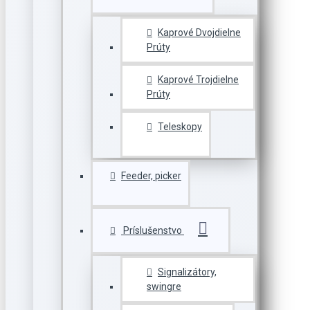
Kaprové Dvojdielne
Prúty
Kaprové Trojdielne
Prúty
Teleskopy
Feeder, picker
Príslušenstvo
Signalizátory,
swingre