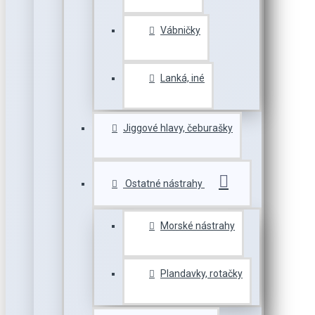
Vábničky
Lanká, iné
Jiggové hlavy, čeburašky
Ostatné nástrahy
Morské nástrahy
Plandavky, rotačky