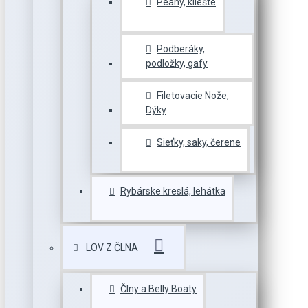
Peany, kliešte
Podberáky,
podložky, gafy
Filetovacie Nože,
Dýky
Sieťky, saky, čerene
Rybárske kreslá, lehátka
LOV Z ČLNA
Člny a Belly Boaty