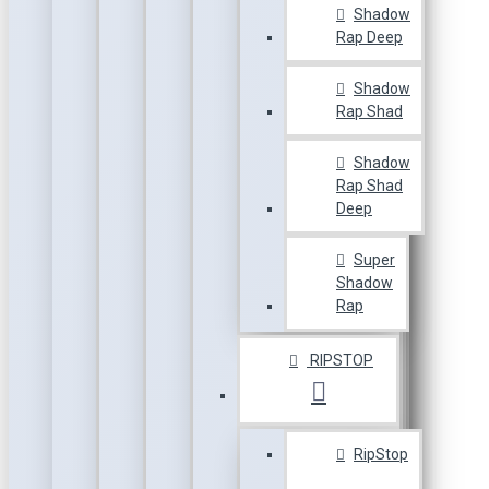
Shadow
Rap Deep
Shadow
Rap Shad
Shadow
Rap Shad
Deep
Super
Shadow
Rap
RIPSTOP
RipStop