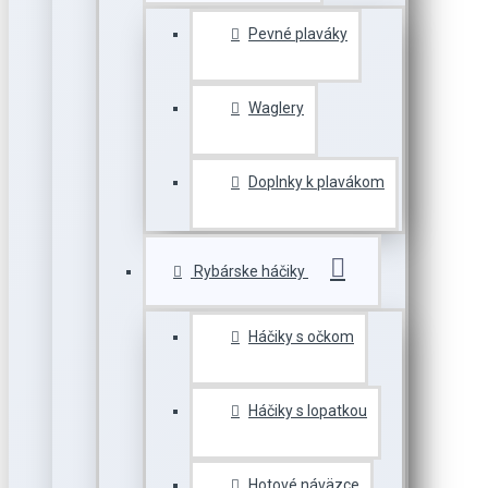
Pevné plaváky
Waglery
Doplnky k plavákom
Rybárske háčiky
Háčiky s očkom
Háčiky s lopatkou
Hotové náväzce