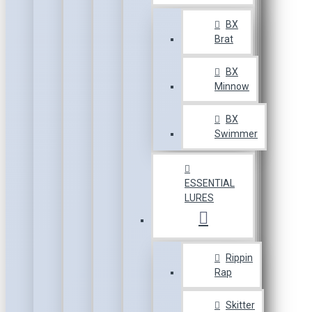
BX
Brat
BX
Minnow
BX
Swimmer
ESSENTIAL
LURES
Rippin
Rap
Skitter