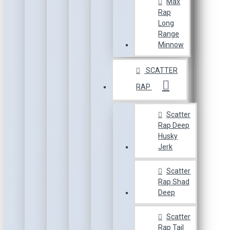
Max
Rap
Long
Range
Minnow
SCATTER
RAP
Scatter
Rap Deep
Husky
Jerk
Scatter
Rap Shad
Deep
Scatter
Rap Tail