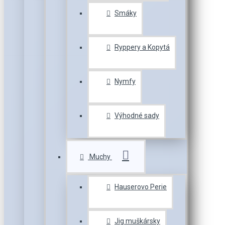
Smáky
Ryppery a Kopytá
Nymfy
Výhodné sady
Muchy
Hauserovo Perie
Jig muškársky