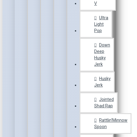
V
Ultra
Light
Pop
Down
Deep
Husky
Jerk
Husky
Jerk
Jointed
Shad Rap
Rattlin’Minnow
Spoon