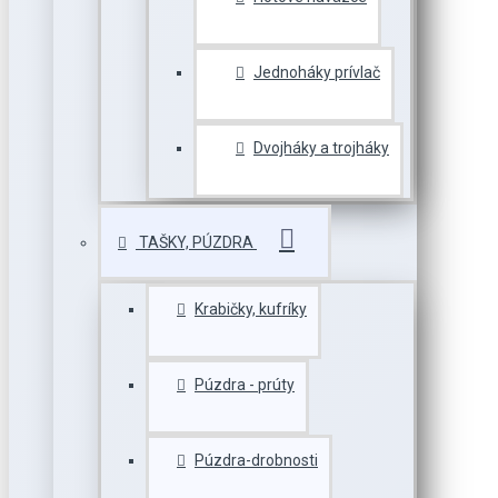
Jednoháky prívlač
Dvojháky a trojháky
TAŠKY, PÚZDRA
Krabičky, kufríky
Púzdra - prúty
Púzdra-drobnosti