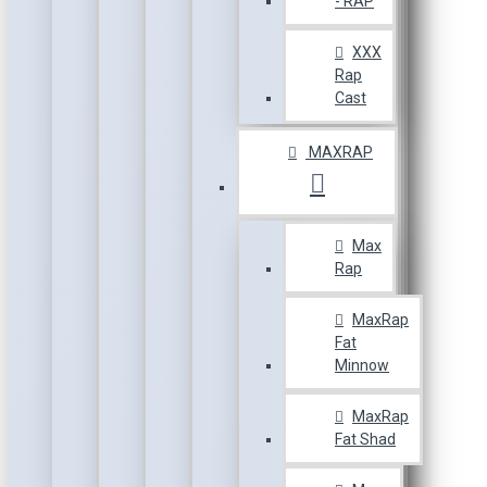
- RAP
XXX
Rap
Cast
MAXRAP
Max
Rap
MaxRap
Fat
Minnow
MaxRap
Fat Shad