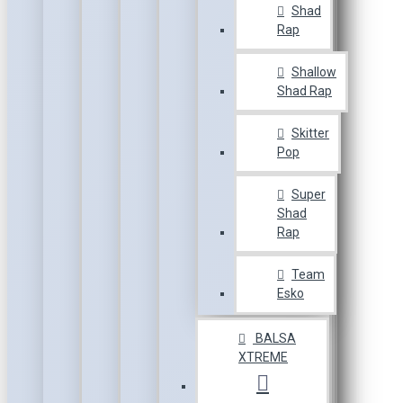
Shad
Rap
Shallow
Shad Rap
Skitter
Pop
Super
Shad
Rap
Team
Esko
BALSA
XTREME