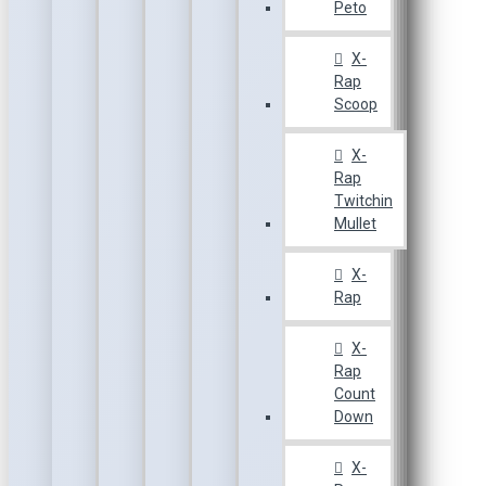
Peto
X-
Rap
Scoop
X-
Rap
Twitchin
Mullet
X-
Rap
X-
Rap
Count
Down
X-