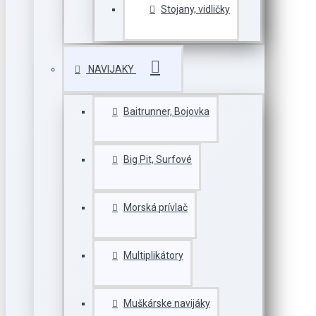
Stojany, vidličky
NAVIJAKY
Baitrunner, Bojovka
Big Pit, Surfové
Morská prívlač
Multiplikátory
Muškárske navijáky