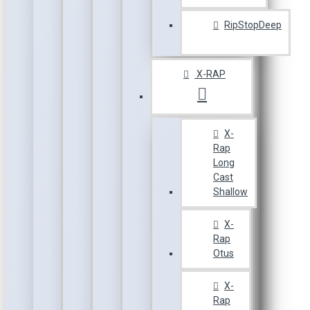
RipStopDeep
X-RAP
X-
Rap
Long
Cast
Shallow
X-
Rap
Otus
X-
Rap