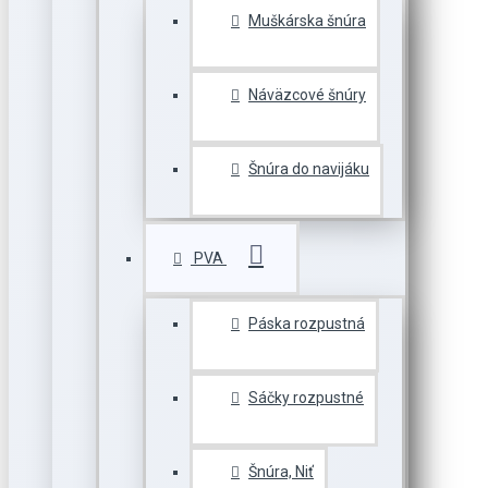
Muškárska šnúra
Náväzcové šnúry
Šnúra do navijáku
PVA
Páska rozpustná
Sáčky rozpustné
Šnúra, Niť