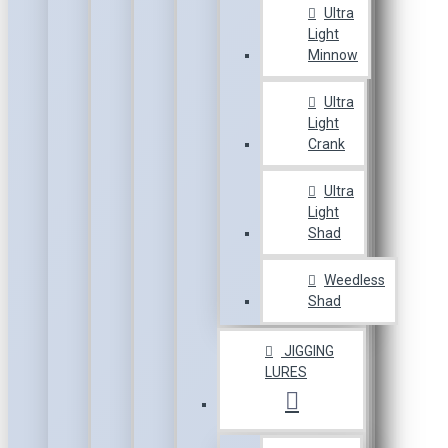
Ultra
Light
Minnow
Ultra
Light
Crank
Ultra
Light
Shad
Weedless
Shad
JIGGING
LURES