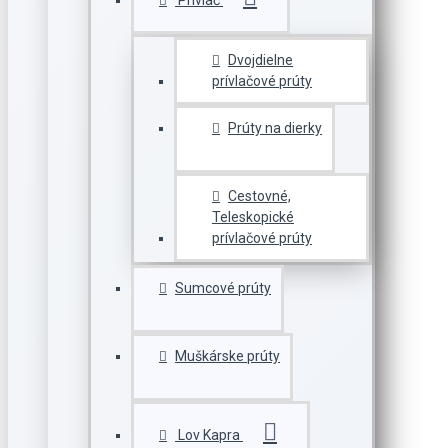
Prívlač
Dvojdielne
prívlačové prúty
Prúty na dierky
Cestovné,
Teleskopické
prívlačové prúty
Sumcové prúty
Muškárske prúty
Lov Kapra