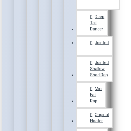
Deep
Tail
Dancer
Jointed
Jointed
Shallow
Shad Rap
Mini
Fat
Rap
Original
Floater