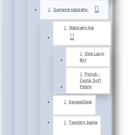
Gumené nástrahy
Nástrahy-Iné
Osie Larvy,
Ikry
Pstruh -
Cestá, Soft
Pelety
SavageGear
Twistery, banja