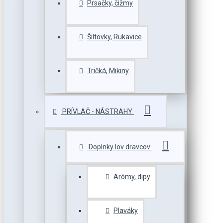
Prsačky, čižmy
Šiltovky, Rukavice
Tričká, Mikiny
PRÍVLAČ - NÁSTRAHY
Doplnky lov dravcov
Arómy, dipy
Plaváky