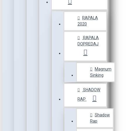
RAPALA
2020
RAPALA
DOPREDAJ
Magnum
Sinking
SHADOW
RAP
Shadow
Rap