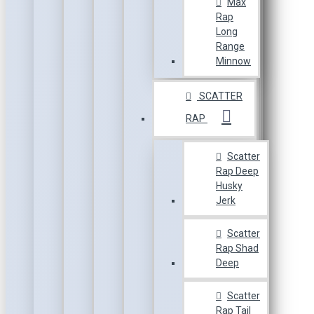
Max
Rap
Long
Range
Minnow
SCATTER
RAP
Scatter
Rap Deep
Husky
Jerk
Scatter
Rap Shad
Deep
Scatter
Rap Tail