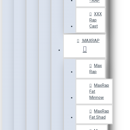
- RAP
XXX
Rap
Cast
MAXRAP
Max
Rap
MaxRap
Fat
Minnow
MaxRap
Fat Shad