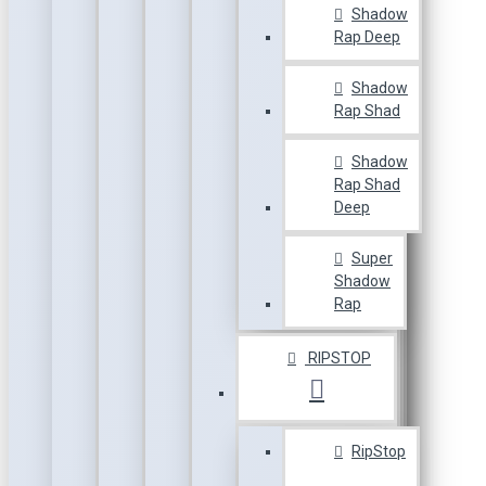
Shadow
Rap Deep
Shadow
Rap Shad
Shadow
Rap Shad
Deep
Super
Shadow
Rap
RIPSTOP
RipStop