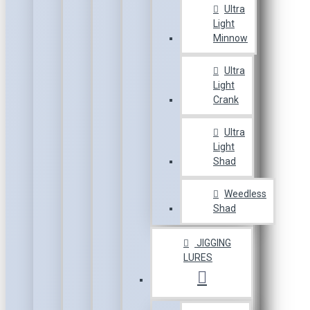
Ultra
Light
Minnow
Ultra
Light
Crank
Ultra
Light
Shad
Weedless
Shad
JIGGING
LURES