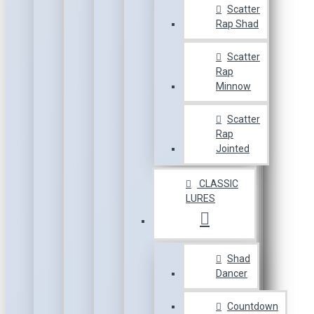
Scatter
Rap Shad
Scatter
Rap
Minnow
Scatter
Rap
Jointed
CLASSIC
LURES
Shad
Dancer
Countdown