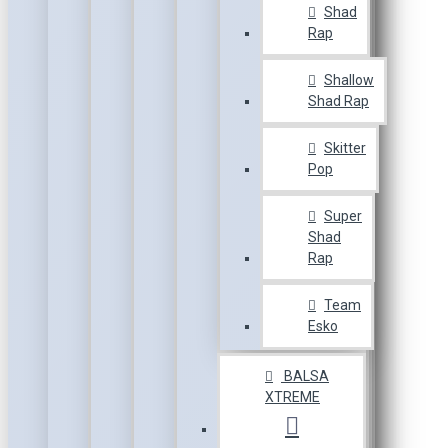
Shad
Rap
Shallow
Shad Rap
Skitter
Pop
Super
Shad
Rap
Team
Esko
BALSA
XTREME