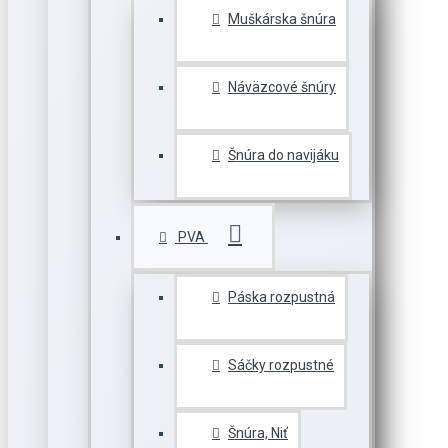
Muškárska šnúra
Náväzcové šnúry
Šnúra do navijáku
PVA
Páska rozpustná
Sáčky rozpustné
Šnúra, Niť