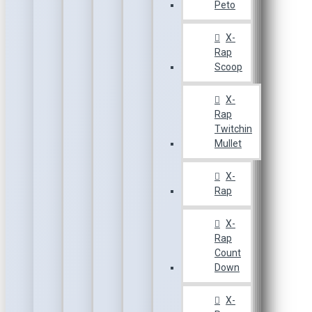
Peto
X-
Rap
Scoop
X-
Rap
Twitchin
Mullet
X-
Rap
X-
Rap
Count
Down
X-