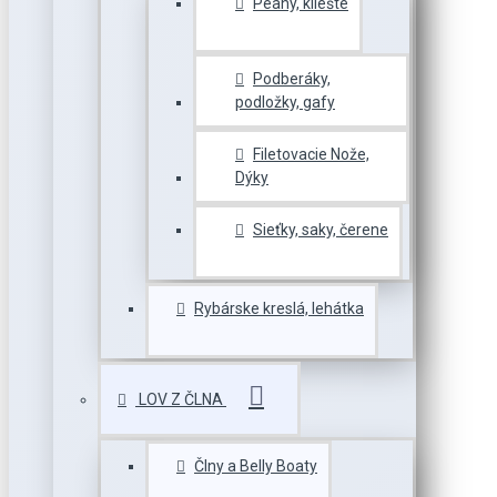
Peany, kliešte
Podberáky,
podložky, gafy
Filetovacie Nože,
Dýky
Sieťky, saky, čerene
Rybárske kreslá, lehátka
LOV Z ČLNA
Člny a Belly Boaty