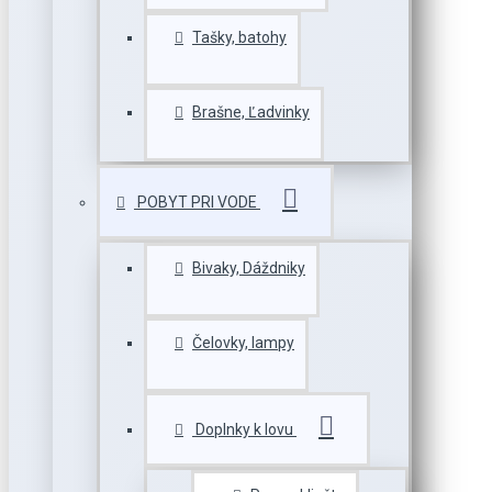
Tašky, batohy
Brašne, Ľadvinky
POBYT PRI VODE
Bivaky, Dáždniky
Čelovky, lampy
Doplnky k lovu