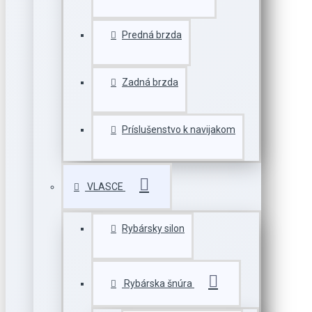
Predná brzda
Zadná brzda
Príslušenstvo k navijakom
VLASCE
Rybársky silon
Rybárska šnúra