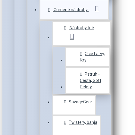
Gumené nástrahy
Nástrahy-Iné
Osie Larvy,
Ikry
Pstruh -
Cestá, Soft
Pelety
SavageGear
Twistery, banja