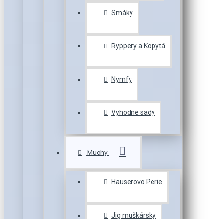
Smáky
Ryppery a Kopytá
Nymfy
Výhodné sady
Muchy
Hauserovo Perie
Jig muškársky