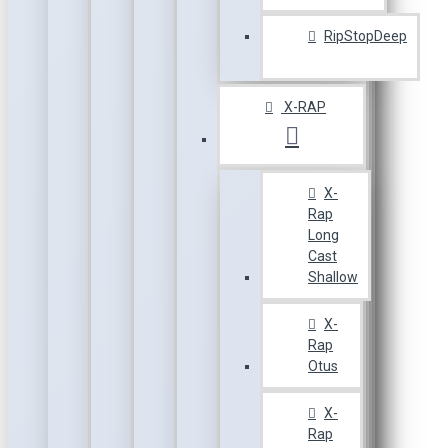
RipStopDeep
X-RAP
X-
Rap
Long
Cast
Shallow
X-
Rap
Otus
X-
Rap