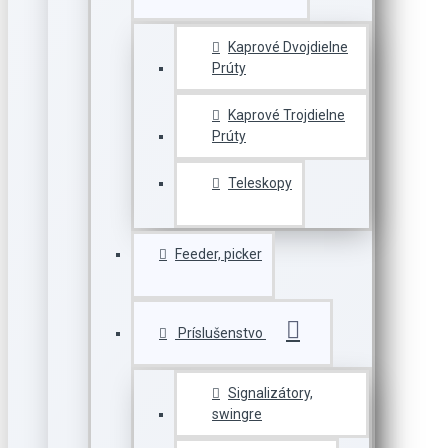
Kaprové Dvojdielne
Prúty
Kaprové Trojdielne
Prúty
Teleskopy
Feeder, picker
Príslušenstvo
Signalizátory,
swingre