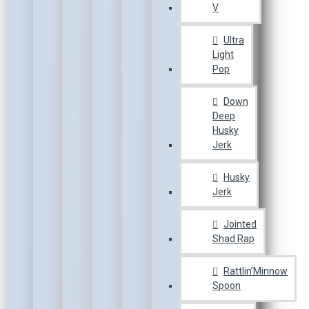
V
Ultra
Light
Pop
Down
Deep
Husky
Jerk
Husky
Jerk
Jointed
Shad Rap
Rattlin’Minnow
Spoon