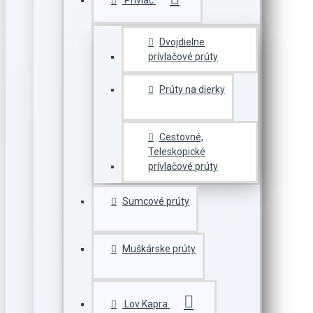
Prívlač
Dvojdielne
prívlačové prúty
Prúty na dierky
Cestovné,
Teleskopické
prívlačové prúty
Sumcové prúty
Muškárske prúty
Lov Kapra