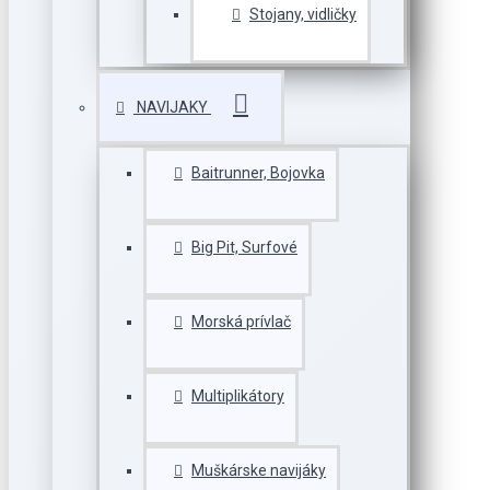
Stojany, vidličky
NAVIJAKY
Baitrunner, Bojovka
Big Pit, Surfové
Morská prívlač
Multiplikátory
Muškárske navijáky