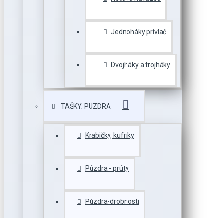
Jednoháky prívlač
Dvojháky a trojháky
TAŠKY, PÚZDRA
Krabičky, kufríky
Púzdra - prúty
Púzdra-drobnosti