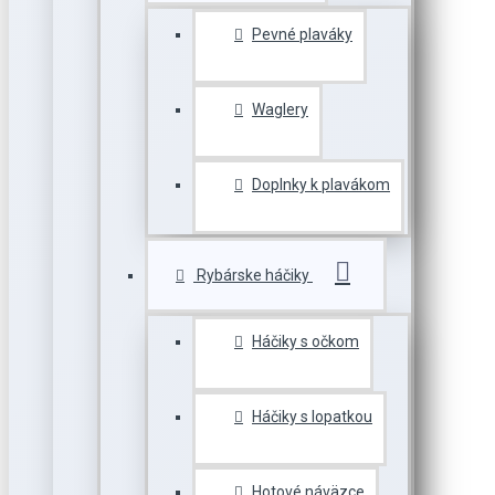
Pevné plaváky
Waglery
Doplnky k plavákom
Rybárske háčiky
Háčiky s očkom
Háčiky s lopatkou
Hotové náväzce