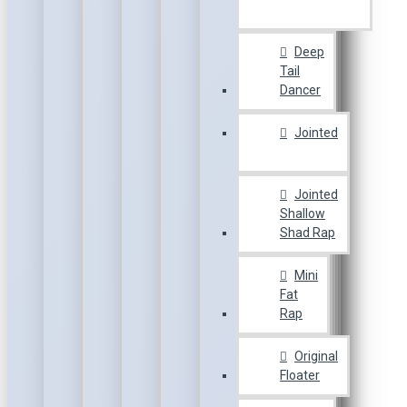
Deep
Tail
Dancer
Jointed
Jointed
Shallow
Shad Rap
Mini
Fat
Rap
Original
Floater