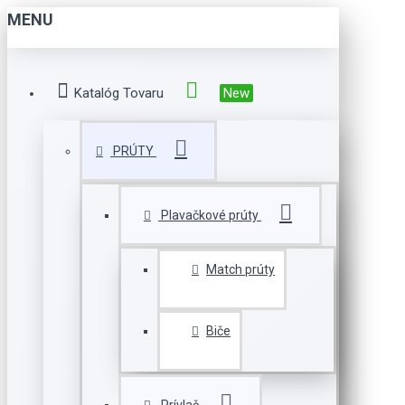
MENU
Katalóg Tovaru
New
PRÚTY
Plavačkové prúty
Match prúty
Biče