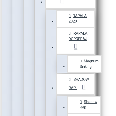
RAPALA
2020
RAPALA
DOPREDAJ
Magnum
Sinking
SHADOW
RAP
Shadow
Rap