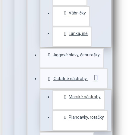
Vábničky
Lanká, iné
Jiggové hlavy, čeburašky
Ostatné nástrahy
Morské nástrahy
Plandavky, rotačky