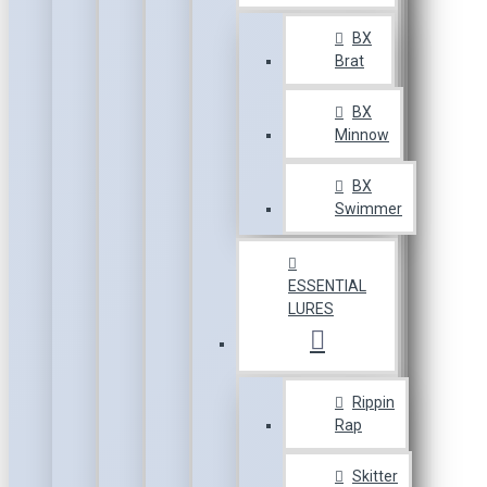
BX
Brat
BX
Minnow
BX
Swimmer
ESSENTIAL
LURES
Rippin
Rap
Skitter