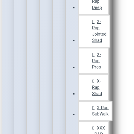
Rap
Deep
X-
Rap
Jointed
Shad
X-
Rap
Prop
X-
Rap
Shad
X-Rap
SubWalk
XXX