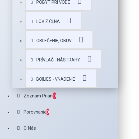
POBYT PRI VODE
LOV Z ČLNA
OBLEČENIE, OBUV
PRÍVLAČ - NÁSTRAHY
BOILIES - VNADENIE
Zoznam Prianí
0
Porovnanie
0
O Nás