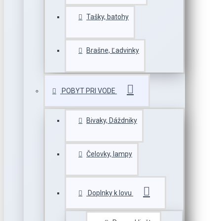
Tašky, batohy
Brašne, Ľadvinky
POBYT PRI VODE
Bivaky, Dáždniky
Čelovky, lampy
Doplnky k lovu