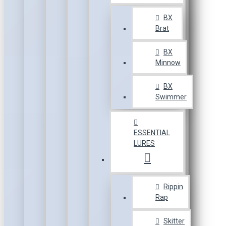
BX
Brat
BX
Minnow
BX
Swimmer
ESSENTIAL
LURES
Rippin
Rap
Skitter