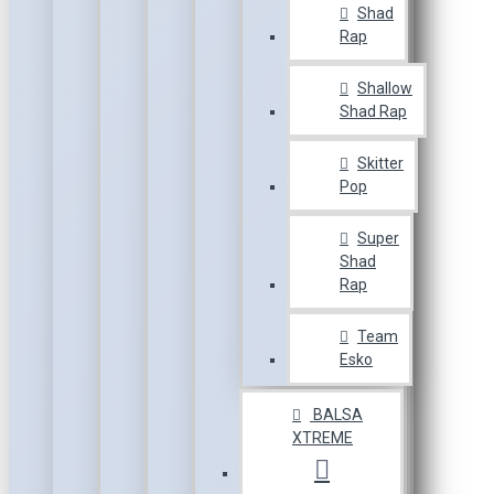
Shad
Rap
Shallow
Shad Rap
Skitter
Pop
Super
Shad
Rap
Team
Esko
BALSA
XTREME