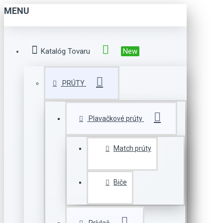
MENU
Katalóg Tovaru
New
PRÚTY
Plavačkové prúty
Match prúty
Biče