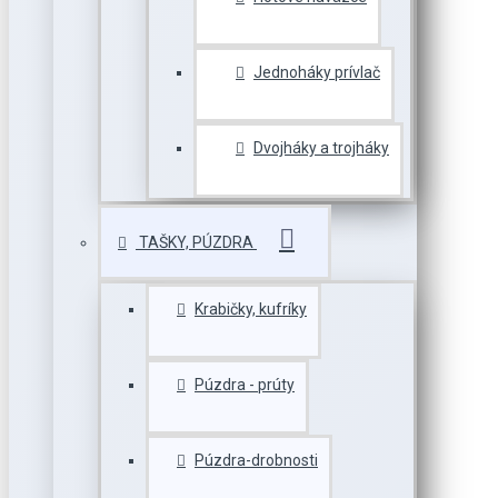
Jednoháky prívlač
Dvojháky a trojháky
TAŠKY, PÚZDRA
Krabičky, kufríky
Púzdra - prúty
Púzdra-drobnosti