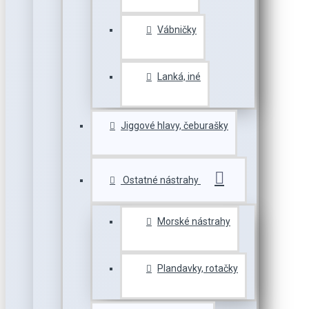
Vábničky
Lanká, iné
Jiggové hlavy, čeburašky
Ostatné nástrahy
Morské nástrahy
Plandavky, rotačky