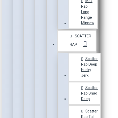
Max
Rap
Long
Range
Minnow
SCATTER
RAP
Scatter
Rap Deep
Husky
Jerk
Scatter
Rap Shad
Deep
Scatter
Rap Tail