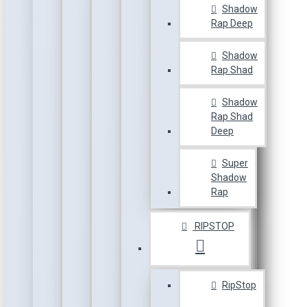
Shadow
Rap Deep
Shadow
Rap Shad
Shadow
Rap Shad
Deep
Super
Shadow
Rap
RIPSTOP
RipStop