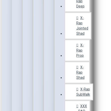
Rap
Deep
X-
Rap
Jointed
Shad
X-
Rap
Prop
X-
Rap
Shad
X-Rap
SubWalk
XXX