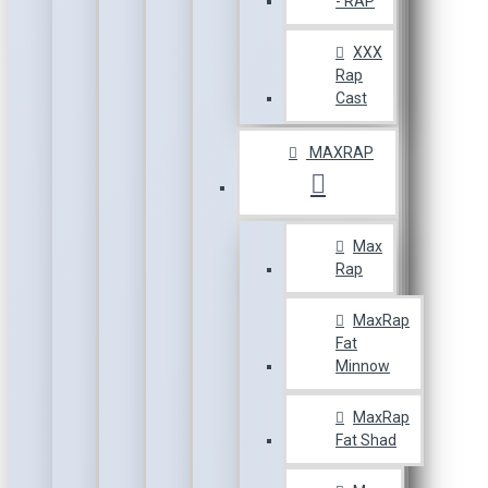
- RAP
XXX
Rap
Cast
MAXRAP
Max
Rap
MaxRap
Fat
Minnow
MaxRap
Fat Shad