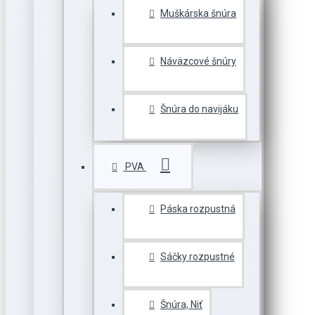
Muškárska šnúra
Náväzcové šnúry
Šnúra do navijáku
PVA
Páska rozpustná
Sáčky rozpustné
Šnúra, Niť