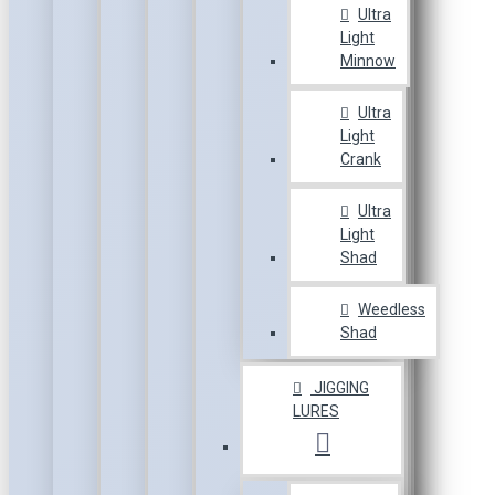
Ultra
Light
Minnow
Ultra
Light
Crank
Ultra
Light
Shad
Weedless
Shad
JIGGING
LURES