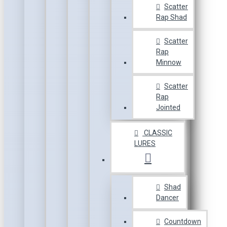
Scatter
Rap Shad
Scatter
Rap
Minnow
Scatter
Rap
Jointed
CLASSIC
LURES
Shad
Dancer
Countdown