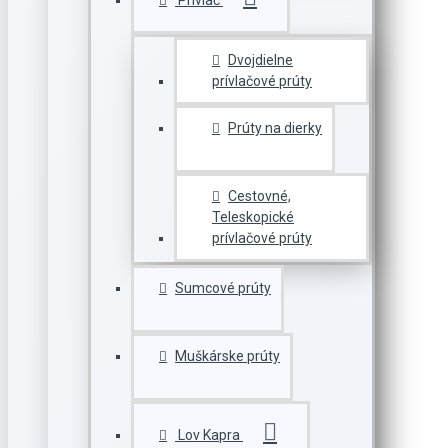
Prívlač
Dvojdielne
prívlačové prúty
Prúty na dierky
Cestovné,
Teleskopické
prívlačové prúty
Sumcové prúty
Muškárske prúty
Lov Kapra