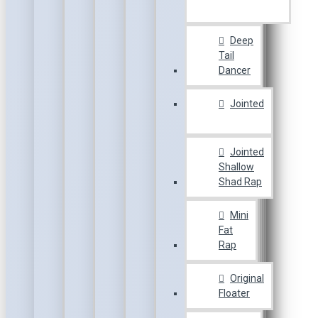
Deep
Tail
Dancer
Jointed
Jointed
Shallow
Shad Rap
Mini
Fat
Rap
Original
Floater