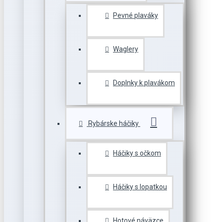
Pevné plaváky
Waglery
Doplnky k plavákom
Rybárske háčiky
Háčiky s očkom
Háčiky s lopatkou
Hotové náväzce