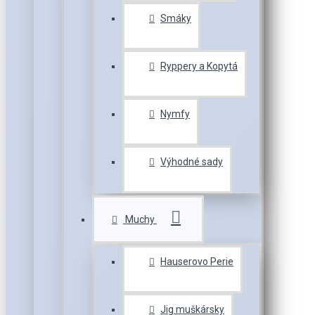
Smáky
Ryppery a Kopytá
Nymfy
Výhodné sady
Muchy
Hauserovo Perie
Jig muškársky