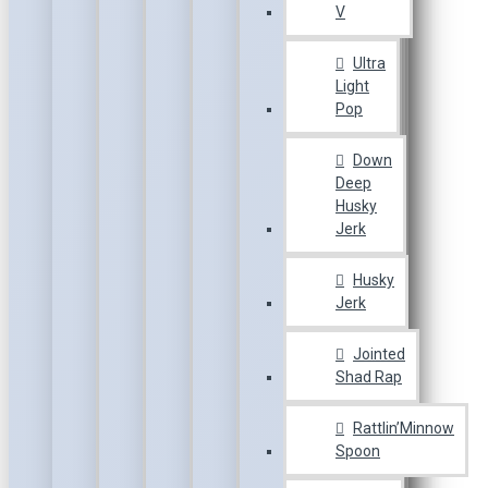
V
Ultra
Light
Pop
Down
Deep
Husky
Jerk
Husky
Jerk
Jointed
Shad Rap
Rattlin’Minnow
Spoon