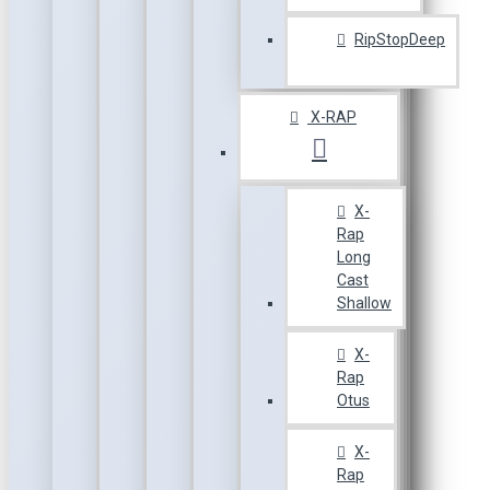
RipStopDeep
X-RAP
X-
Rap
Long
Cast
Shallow
X-
Rap
Otus
X-
Rap