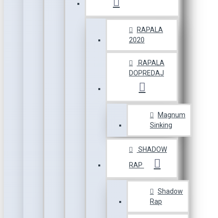
RAPALA
2020
RAPALA
DOPREDAJ
Magnum
Sinking
SHADOW
RAP
Shadow
Rap