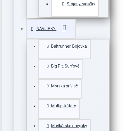
Stojany, vidličky
NAVIJAKY
Baitrunner, Bojovka
Big Pit, Surfové
Morská prívlač
Multiplikátory
Muškárske navijáky