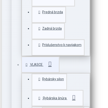
Predná brzda
Zadná brzda
Príslušenstvo k navijakom
VLASCE
Rybársky silon
Rybárska šnúra