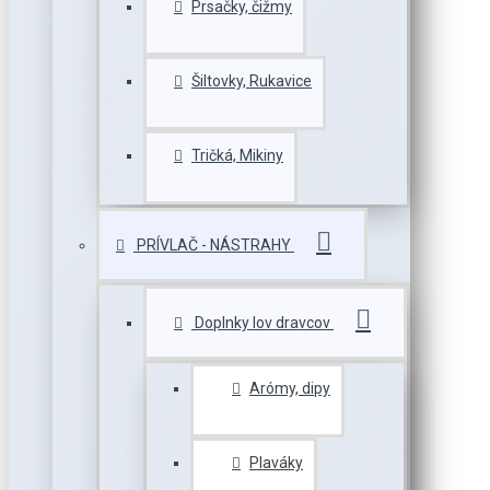
Prsačky, čižmy
Šiltovky, Rukavice
Tričká, Mikiny
PRÍVLAČ - NÁSTRAHY
Doplnky lov dravcov
Arómy, dipy
Plaváky