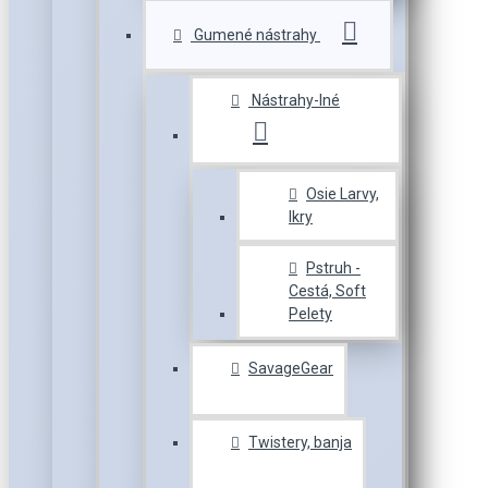
Gumené nástrahy
Nástrahy-Iné
Osie Larvy,
Ikry
Pstruh -
Cestá, Soft
Pelety
SavageGear
Twistery, banja