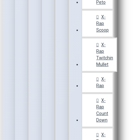
Peto
X-
Rap
Scoop
X-
Rap
Twitchin
Mullet
X-
Rap
X-
Rap
Count
Down
X-