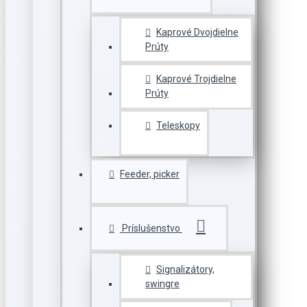
Kaprové Dvojdielne
Prúty
Kaprové Trojdielne
Prúty
Teleskopy
Feeder, picker
Príslušenstvo
Signalizátory,
swingre